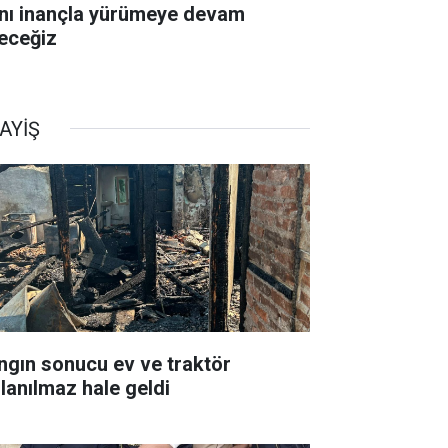
nı inançla yürümeye devam
eceğiz
AYİŞ
ngın sonucu ev ve traktör
llanılmaz hale geldi