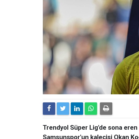
Trendyol Süper Lig'de sona ere
Samsunspor'un kalecisi Okan Koc