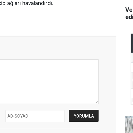
p ağları havalandırdı.
Ve
ed