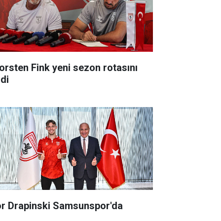
orsten Fink yeni sezon rotasını
zdi
or Drapinski Samsunspor'da