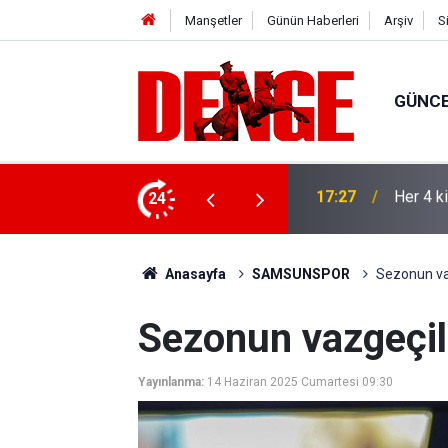
Manşetler
Günün Haberleri
Arşiv
S
GÜNC
lığı kullanıyor
24
17:23
Thorste
Anasayfa
SAMSUNSPOR
Sezonun va
Sezonun vazgeçi
Yayınlanma:
14 Haziran 2025 Cumartesi 09:30