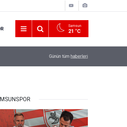
Samsun
OR
21 °C
17:21
Vatandaşlar evlerinden danışmanlık hizmeti alab
Günün tüm
haberleri
AMSUNSPOR