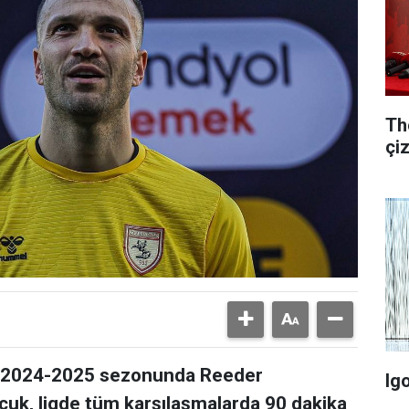
Th
çi
n 2024-2025 sezonunda Reeder
Ig
uk, ligde tüm karşılaşmalarda 90 dakika