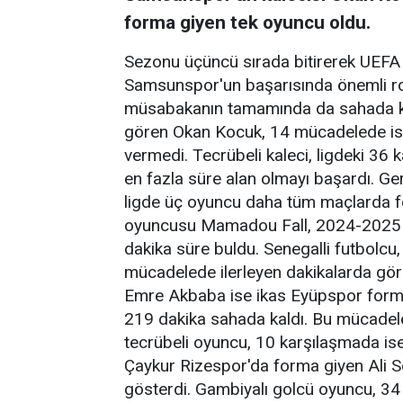
forma giyen tek oyuncu oldu.
Sezonu üçüncü sırada bitirerek UEFA A
Samsunspor'un başarısında önemli rol
müsabakanın tamamında da sahada kal
gören Okan Kocuk, 14 mücadelede ise 
vermedi. Tecrübeli kaleci, ligdeki 36
en fazla süre alan olmayı başardı. G
ligde üç oyuncu daha tüm maçlarda f
oyuncusu Mamadou Fall, 2024-2025 s
dakika süre buldu. Senegalli futbolcu
mücadelede ilerleyen dakikalarda göre
Emre Akbaba ise ikas Eyüpspor form
219 dakika sahada kaldı. Bu mücadelel
tecrübeli oyuncu, 10 karşılaşmada ise
Çaykur Rizespor'da forma giyen Ali S
gösterdi. Gambiyalı golcü oyuncu, 34 