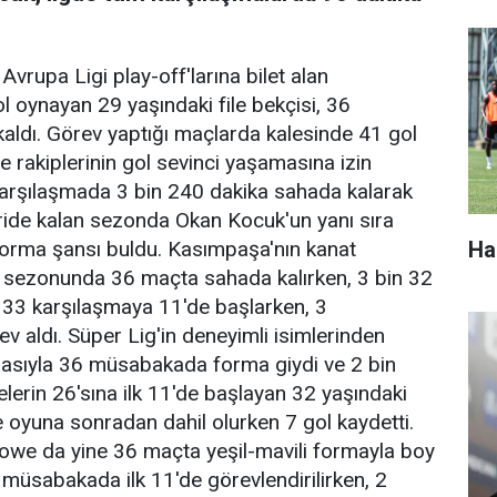
vrupa Ligi play-off'larına bilet alan
 oynayan 29 yaşındaki file bekçisi, 36
dı. Görev yaptığı maçlarda kalesinde 41 gol
rakiplerinin gol sevinci yaşamasına izin
 karşılaşmada 3 bin 240 dakika sahada kalarak
eride kalan sezonda Okan Kocuk'un yanı sıra
Ha
orma şansı buldu. Kasımpaşa'nın kanat
ezonunda 36 maçta sahada kalırken, 3 bin 32
, 33 karşılaşmaya 11'de başlarken, 3
v aldı. Süper Lig'in deneyimli isimlerinden
asıyla 36 müsabakada forma giydi ve 2 bin
erin 26'sına ilk 11'de başlayan 32 yaşındaki
 oyuna sonradan dahil olurken 7 gol kaydetti.
owe da yine 36 maçta yeşil-mavili formayla boy
müsabakada ilk 11'de görevlendirilirken, 2