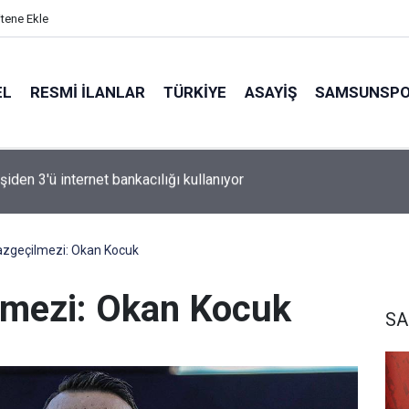
itene Ekle
EL
RESMI İLANLAR
TÜRKİYE
ASAYİŞ
SAMSUNSP
n Fink yeni sezon rotasını çizdi
zgeçilmezi: Okan Kocuk
lmezi: Okan Kocuk
S