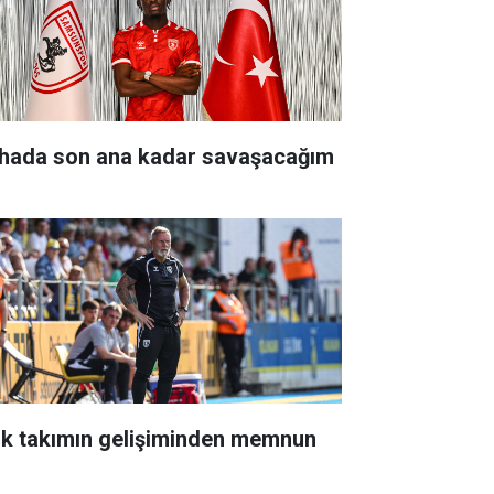
hada son ana kadar savaşacağım
nk takımın gelişiminden memnun