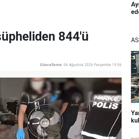
Ay
ed
üpheliden 844'ü
AS
Güncelleme:
06 Ağustos 2026 Perşembe 19:06
Ya
ku