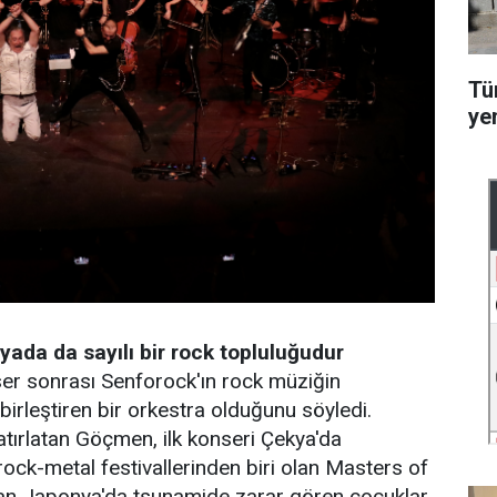
Tü
ye
yada da sayılı bir rock topluluğudur
r sonrası Senforock'ın rock müziğin
rleştiren bir orkestra olduğunu söyledi.
atırlatan Göçmen, ilk konseri Çekya'da
rock-metal festivallerinden biri olan Masters of
ından Japonya'da tsunamide zarar gören çocuklar