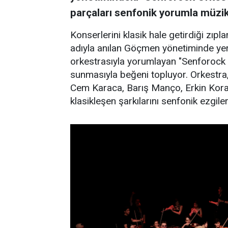
parçaları senfonik yorumla müzi
Konserlerini klasik hale getirdiği zıp
adıyla anılan Göçmen yönetiminde yerl
orkestrasıyla yorumlayan "Senforock O
sunmasıyla beğeni topluyor. Orkestra,
Cem Karaca, Barış Manço, Erkin Koray,
klasikleşen şarkılarını senfonik ezgile