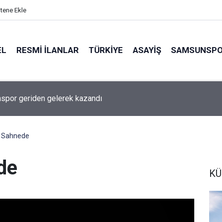
itene Ekle
EL
RESMI İLANLAR
TÜRKİYE
ASAYİŞ
SAMSUNSP
por geriden gelerek kazandı
 Sahnede
de
KÜ