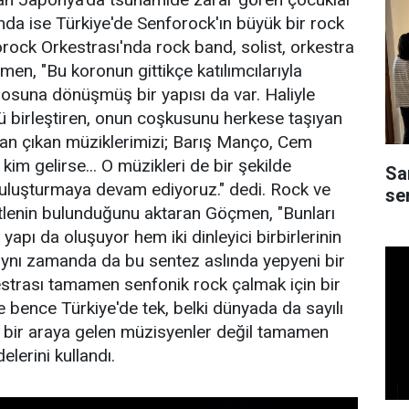
sında ise Türkiye'de Senforock'ın büyük bir rock
rock Orkestrası'nda rock band, solist, orkestra
n, "Bu koronun gittikçe katılımcılarıyla
osuna dönüşmüş bir yapısı da var. Haliyle
 birleştiren, onun coşkusunu herkese taşıyan
rdan çıkan müziklerimizi; Barış Manço, Cem
kim gelirse... O müzikleri de bir şekilde
Sa
buluşturmaya devam ediyoruz." dedi. Rock ve
ser
itlenin bulunduğunu aktaran Göçmen, "Bunları
yapı da oluşuyor hem iki dinleyici birbirlerinin
 aynı zamanda da bu sentez aslında yepyeni bir
strası tamamen senfonik rock çalmak için bir
e bence Türkiye'de tek, belki dünyada da sayılı
n bir araya gelen müzisyenler değil tamamen
elerini kullandı.