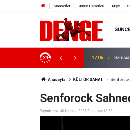
Manşetler
Günün Haberleri
Arşiv
S
GÜNC
retim başladı
24
17:05
Samsuns
Anasayfa
KÜLTÜR SANAT
Senforock
Senforock Sahne
Yayınlanma:
30 Haziran 2025 Pazartesi 13:53