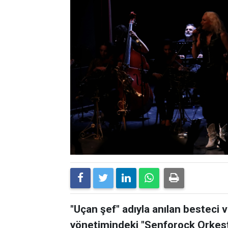
"Uçan şef" adıyla anılan besteci
yönetimindeki "Senforock Orkestra