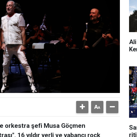
Al
Ke
 ve orkestra şefi Musa Göçmen
Sa
ri
sı", 16 yıldır yerli ve yabancı rock