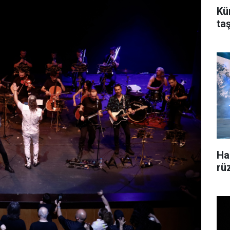
Kü
ta
Ha
rü