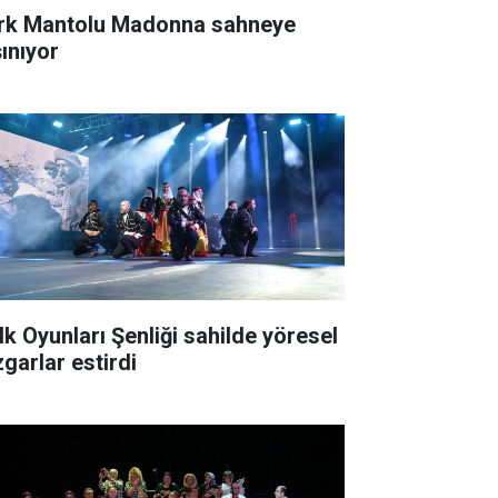
rk Mantolu Madonna sahneye
şınıyor
lk Oyunları Şenliği sahilde yöresel
zgarlar estirdi