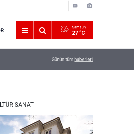
Samsun
OR
27 °C
15:05
Down Judo Milli Takımı dünya şampiyonu oldu
Günün tüm
haberleri
LTÜR SANAT