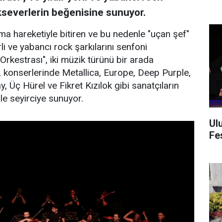
kseverlerin beğenisine sunuyor.
lama hareketiyle bitiren ve bu nedenle "uçan şef"
i ve yabancı rock şarkılarını senfoni
rkestrası", iki müzik türünü bir arada
 konserlerinde Metallica, Europe, Deep Purple,
 Üç Hürel ve Fikret Kızılok gibi sanatçıların
rle seyirciye sunuyor.
Ul
Fes