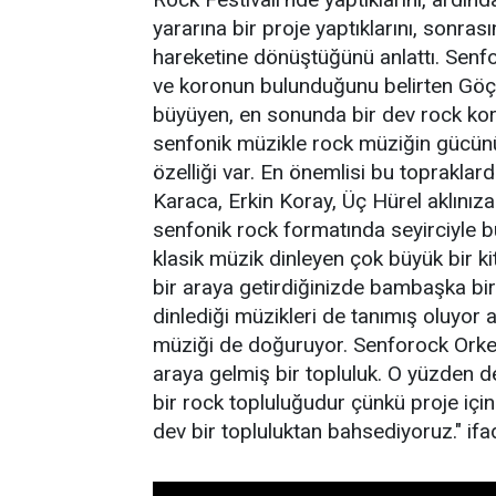
yararına bir proje yaptıklarını, sonra
hareketine dönüştüğünü anlattı. Senfo
ve koronun bulunduğunu belirten Göçme
büyüyen, en sonunda bir dev rock kor
senfonik müzikle rock müziğin gücünü
özelliği var. En önemlisi bu toprakla
Karaca, Erkin Koray, Üç Hürel aklınıza 
senfonik rock formatında seyirciyle 
klasik müzik dinleyen çok büyük bir k
bir araya getirdiğinizde bambaşka bir 
dinlediği müzikleri de tanımış oluyor
müziği de doğuruyor. Senforock Orke
araya gelmiş bir topluluk. O yüzden d
bir rock topluluğudur çünkü proje içi
dev bir topluluktan bahsediyoruz." ifad