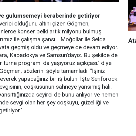
i ve gülümsemeyi beraberinde getiriyor
 verici olduğunu altını çizen Göçmen,
inlerce konser belki artık milyonu bulmuş
ımız ile çalışma şansı... Moğollar ile Selda
At
ayata geçmiş oldu ve geçmeye de devam ediyor.
ra, Kapadokya ve Samsun'dayız. Bu şekilde de
 turne programı da yaşıyoruz açıkçası." diye
Göçmen, sözlerini şöyle tamamladı: "İşiniz
 severek yapacağınız bir iş bulun. İşte Senforock
sevgisinin, coşkusunun sahneye yansımış hali.
ansıttığınızda seyirci de bunu anlıyor ve hemen
nde sevgi olan her şey coşkuyu, güzelliği ve
tiriyor."