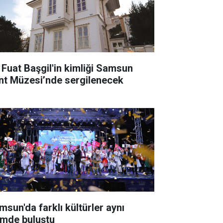
i Fuat Başgil'in kimliği Samsun
nt Müzesi’nde sergilenecek
msun'da farklı kültürler aynı
timde buluştu