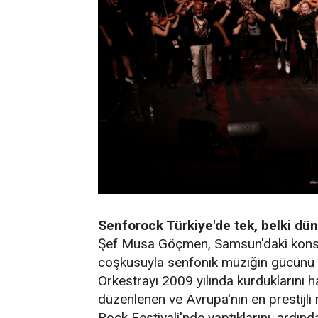
Senforock Türkiye'de tek, belki dün
Şef Musa Göçmen, Samsun'daki konse
coşkusuyla senfonik müziğin gücünü bi
Orkestrayı 2009 yılında kurduklarını h
düzenlenen ve Avrupa'nın en prestijli 
Rock Festivali'nde yaptıklarını, ard