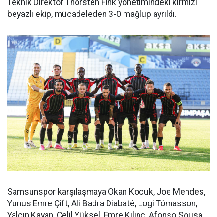
Teknik Direktör Thorsten Fink yönetimindeki kırmızı
beyazlı ekip, mücadeleden 3-0 mağlup ayrıldı.
Samsunspor karşılaşmaya Okan Kocuk, Joe Mendes,
Yunus Emre Çift, Ali Badra Diabaté, Logi Tómasson,
Yalçın Kayan, Celil Yüksel, Emre Kılınç, Afonso Sousa,