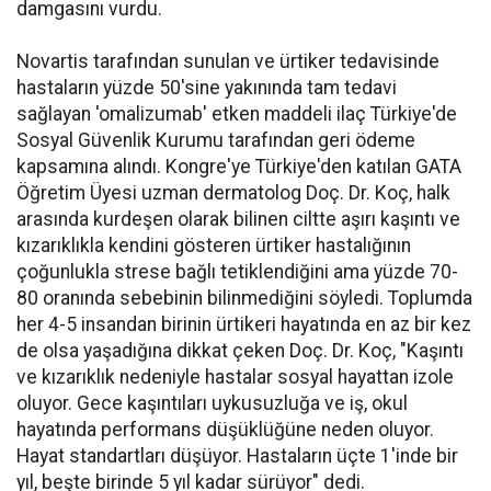
damgasını vurdu.
Novartis tarafından sunulan ve ürtiker tedavisinde
hastaların yüzde 50'sine yakınında tam tedavi
sağlayan 'omalizumab' etken maddeli ilaç Türkiye'de
Sosyal Güvenlik Kurumu tarafından geri ödeme
kapsamına alındı. Kongre'ye Türkiye'den katılan GATA
Öğretim Üyesi uzman dermatolog Doç. Dr. Koç, halk
arasında kurdeşen olarak bilinen ciltte aşırı kaşıntı ve
kızarıklıkla kendini gösteren ürtiker hastalığının
çoğunlukla strese bağlı tetiklendiğini ama yüzde 70-
80 oranında sebebinin bilinmediğini söyledi. Toplumda
her 4-5 insandan birinin ürtikeri hayatında en az bir kez
de olsa yaşadığına dikkat çeken Doç. Dr. Koç, "Kaşıntı
ve kızarıklık nedeniyle hastalar sosyal hayattan izole
oluyor. Gece kaşıntıları uykusuzluğa ve iş, okul
hayatında performans düşüklüğüne neden oluyor.
Hayat standartları düşüyor. Hastaların üçte 1'inde bir
yıl, beşte birinde 5 yıl kadar sürüyor" dedi.