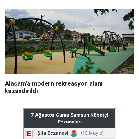
Alaçam'a modern rekreasyon alanı
kazandırıldı