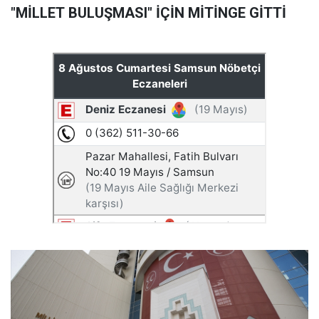
"MİLLET BULUŞMASI" İÇİN MİTİNGE GİTTİ