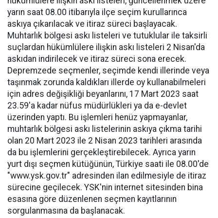
hükümlülere ilişkin askı listeleri, güncellenmek üzere
yarın saat 08.00 itibarıyla ilçe seçim kurullarınca
askıya çıkarılacak ve itiraz süreci başlayacak.
Muhtarlık bölgesi askı listeleri ve tutuklular ile taksirli
suçlardan hükümlülere ilişkin askı listeleri 2 Nisan'da
askıdan indirilecek ve itiraz süreci sona erecek.
Depremzede seçmenler, seçimde kendi illerinde veya
taşınmak zorunda kaldıkları illerde oy kullanabilmeleri
için adres değişikliği beyanlarını, 17 Mart 2023 saat
23.59'a kadar nüfus müdürlükleri ya da e-devlet
üzerinden yaptı. Bu işlemleri henüz yapmayanlar,
muhtarlık bölgesi askı listelerinin askıya çıkma tarihi
olan 20 Mart 2023 ile 2 Nisan 2023 tarihleri arasında
da bu işlemlerini gerçekleştirebilecek. Ayrıca yarın
yurt dışı seçmen kütüğünün, Türkiye saati ile 08.00'de
"www.ysk.gov.tr" adresinden ilan edilmesiyle de itiraz
sürecine geçilecek. YSK'nin internet sitesinden bina
esasına göre düzenlenen seçmen kayıtlarının
sorgulanmasına da başlanacak.