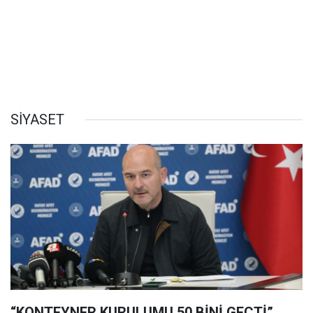
SİYASET
“KONTEYNER KURULUMU 50 BİNİ GEÇTİ”