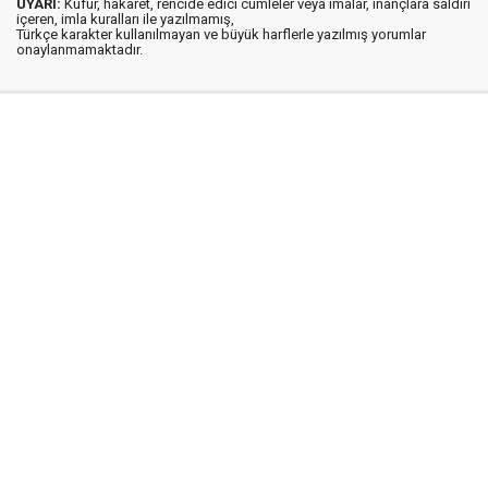
UYARI:
Küfür, hakaret, rencide edici cümleler veya imalar, inançlara saldırı
içeren, imla kuralları ile yazılmamış,
Türkçe karakter kullanılmayan ve büyük harflerle yazılmış yorumlar
onaylanmamaktadır.