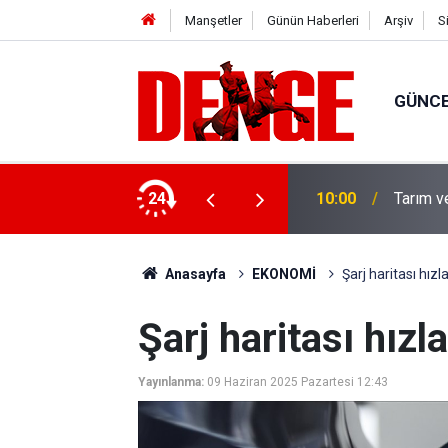
Manşetler
Günün Haberleri
Arşiv
S
GÜNC
yor
24
10:00
Tarım v
Anasayfa
EKONOMİ
Şarj haritası hızl
Şarj haritası hızl
Yayınlanma:
09 Haziran 2025 Pazartesi 12:43