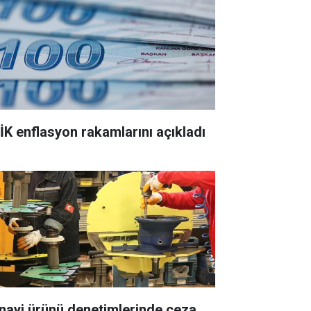
İK enflasyon rakamlarını açıkladı
nayi ürünü denetimlerinde ceza