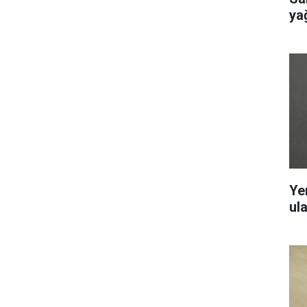
ya
Ye
ul