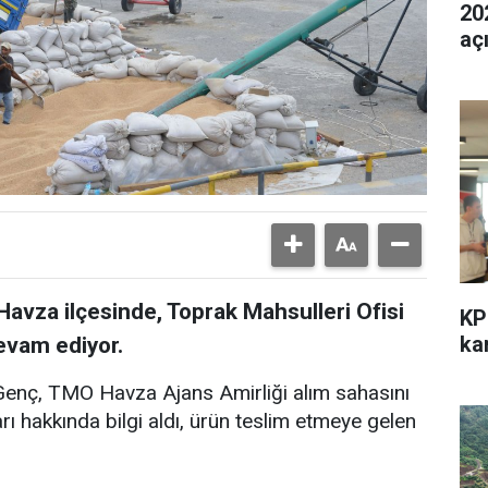
202
aç
avza ilçesinde, Toprak Mahsulleri Ofisi
KP
kar
evam ediyor.
enç, TMO Havza Ajans Amirliği alım sahasını
ı hakkında bilgi aldı, ürün teslim etmeye gelen