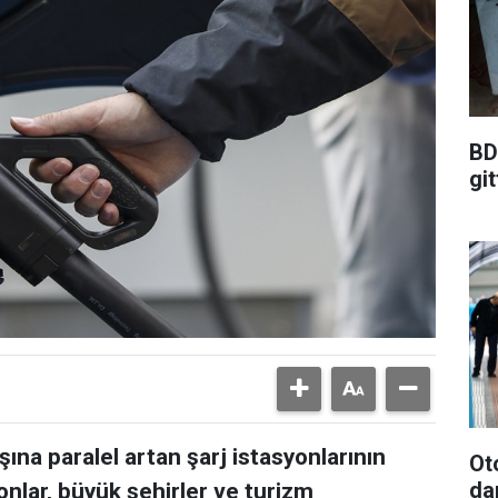
BD
git
ışına paralel artan şarj istasyonlarının
Ot
da
onlar, büyük şehirler ve turizm