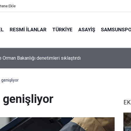
itene Ekle
EL
RESMI İLANLAR
TÜRKİYE
ASAYİŞ
SAMSUNSP
e Orman Bakanlığı denetimleri sıklaştırdı
a genişliyor
a genişliyor
EK