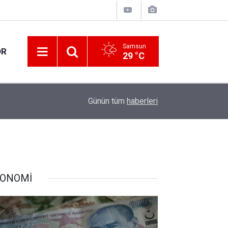
Samsun
OR
29 °C
09:30
Samsun’da 144,6 milyar liralık 417 proje yürütül
Günün tüm
haberleri
ONOMİ