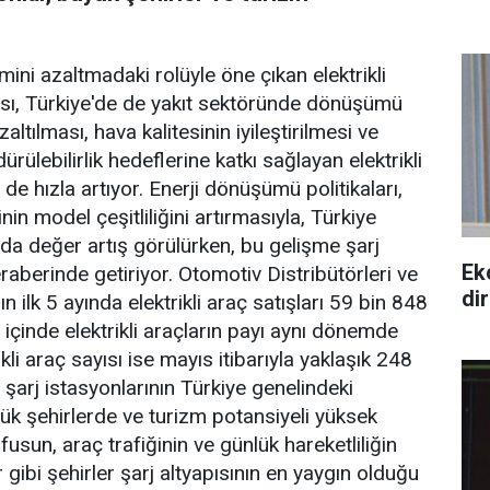
imini azaltmadaki rolüyle öne çıkan elektrikli
ası, Türkiye'de de yakıt sektöründe dönüşümü
ltılması, hava kalitesinin iyileştirilmesi ve
rdürülebilirlik hedeflerine katkı sağlayan elektrikli
 de hızla artıyor. Enerji dönüşümü politikaları,
inin model çeşitliliğini artırmasıyla, Türkiye
ayda değer artış görülürken, bu gelişme şarj
Ek
aberinde getiriyor. Otomotiv Distribütörleri ve
di
ın ilk 5 ayında elektrikli araç satışları 59 bin 848
 içinde elektrikli araçların payı aynı dönemde
kli araç sayısı ise mayıs itibarıyla yaklaşık 248
ç şarj istasyonlarının Türkiye genelindeki
yük şehirlerde ve turizm potansiyeli yüksek
usun, araç trafiğinin ve günlük hareketliliğin
 gibi şehirler şarj altyapısının en yaygın olduğu