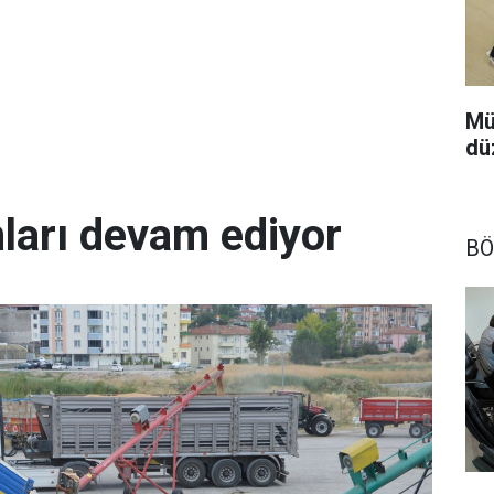
Mü
dü
arı devam ediyor
BÖ