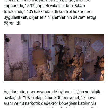
ile 425 bin 419 uyuşturucu hap ele geçirildi. Bu
kapsamda, 1302 şüpheli yakalanırken, 844'ü
tutuklandı, 140'ı hakkında adli kontrol hükümleri
uygulanırken, diğerlerinin işlemlerinin devam ettiği
öğrenildi.
Açıklamada, operasyonun detaylarına ilişkin şu bilgiler
paylaşıldı: "1955 ekip, 4 bin 800 personel, 17 hava
aracı ve 43 narkotik dedektör köpeğinin katılımıyla