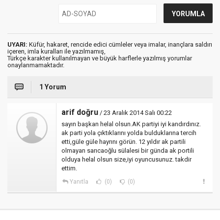
UYARI:
Küfür, hakaret, rencide edici cümleler veya imalar, inançlara saldırı
içeren, imla kuralları ile yazılmamış,
Türkçe karakter kullanılmayan ve büyük harflerle yazılmış yorumlar
onaylanmamaktadır.
1 Yorum
arif doğru
/ 23 Aralık 2014 Salı 00:22
sayın başkan helal olsun.AK partiyi iyi kandırdınız.
ak parti yola çıktıklarını yolda bulduklarına tercih
etti,güle güle hayrını görün. 12 yıldır ak partili
olmayan sarıcaoğlu sülalesi bir günda ak portili
olduya helal olsun size,iyi oyuncusunuz. takdir
ettim.
Yanıtla
(0)
(0)