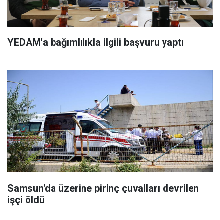
YEDAM'a bağımlılıkla ilgili başvuru yaptı
Samsun'da üzerine pirinç çuvalları devrilen
işçi öldü