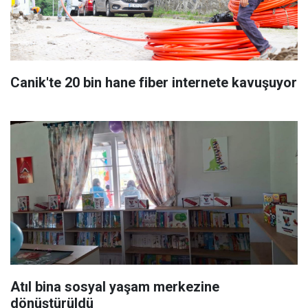
Canik'te 20 bin hane fiber internete kavuşuyor
Atıl bina sosyal yaşam merkezine
dönüştürüldü