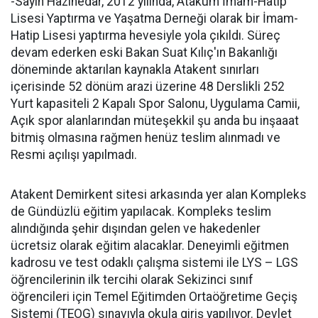
-Sayın Hazinedar, 2012 yılında, Atakum İmam-Hatip
Lisesi Yaptırma ve Yaşatma Derneği olarak bir İmam-
Hatip Lisesi yaptırma hevesiyle yola çıkıldı. Süreç
devam ederken eski Bakan Suat Kılıç'ın Bakanlığı
döneminde aktarılan kaynakla Atakent sınırları
içerisinde 52 dönüm arazi üzerine 48 Derslikli 252
Yurt kapasiteli 2 Kapalı Spor Salonu, Uygulama Camii,
Açık spor alanlarından müteşekkil şu anda bu inşaaat
bitmiş olmasına rağmen henüz teslim alınmadı ve
Resmi açılışı yapılmadı.
Atakent Demirkent sitesi arkasında yer alan Kompleks
de Gündüzlü eğitim yapılacak. Kompleks teslim
alındığında şehir dışından gelen ve hakedenler
ücretsiz olarak eğitim alacaklar. Deneyimli eğitmen
kadrosu ve test odaklı çalışma sistemi ile LYS – LGS
öğrencilerinin ilk tercihi olarak Sekizinci sınıf
öğrencileri için Temel Eğitimden Ortaöğretime Geçiş
Sistemi (TEOG) sınavıyla okula giriş yapılıyor. Devlet