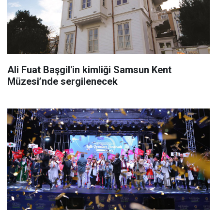
Ali Fuat Başgil'in kimliği Samsun Kent
Müzesi’nde sergilenecek