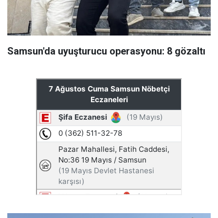
Samsun'da uyuşturucu operasyonu: 8 gözaltı