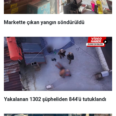
Markette çıkan yangın söndürüldü
Yakalanan 1302 şüpheliden 844'ü tutuklandı