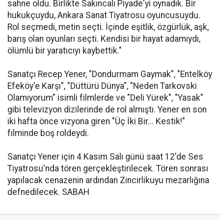
sahne oldu. Birlikte Sakıncalı Piyade'yi oynadık. Bir
hukukçuydu, Ankara Sanat Tiyatrosu oyuncusuydu.
Rol seçmedi, metin seçti. İçinde eşitlik, özgürlük, aşk,
barış olan oyunları seçti. Kendisi bir hayat adamıydı,
ölümlü bir yaratıcıyı kaybettik."
Sanatçı Recep Yener, "Dondurmam Gaymak", "Entelköy
Efeköy'e Karşı", "Düttürü Dünya", "Neden Tarkovski
Olamıyorum" isimli filmlerde ve "Deli Yürek", "Yasak"
gibi televizyon dizilerinde de rol almıştı. Yener en son
iki hafta önce vizyona giren "Üç İki Bir... Kestik!"
filminde boş roldeydi.
Sanatçı Yener için 4 Kasım Salı günü saat 12'de Ses
Tiyatrosu'nda tören gerçekleştirilecek. Tören sonrası
yapılacak cenazenin ardından Zincirlikuyu mezarlığına
defnedilecek. SABAH