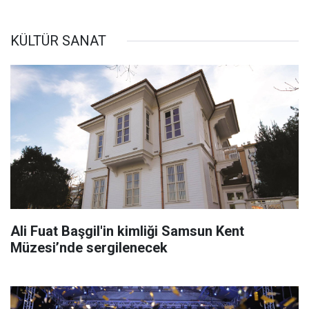
KÜLTÜR SANAT
Ali Fuat Başgil'in kimliği Samsun Kent
Müzesi’nde sergilenecek