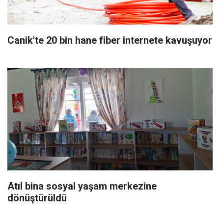
Canik'te 20 bin hane fiber internete kavuşuyor
Atıl bina sosyal yaşam merkezine
dönüştürüldü