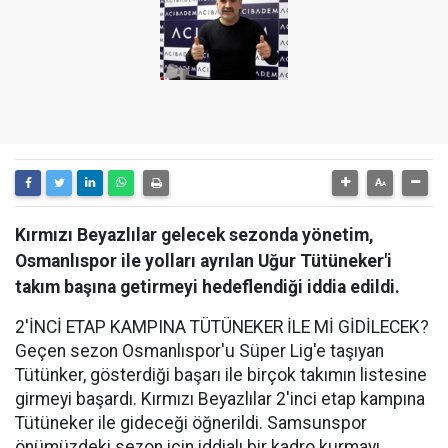
Kırmızı Beyazlılar gelecek sezonda yönetim,
Osmanlıspor ile yolları ayrılan Uğur Tütüneker'i
takım başına getirmeyi hedeflendiği iddia edildi.
2'İNCİ ETAP KAMPINA TÜTÜNEKER İLE Mİ GİDİLECEK?
Geçen sezon Osmanlıspor'u Süper Lig'e taşıyan
Tütünker, gösterdiği başarı ile birçok takımın listesine
girmeyi başardı. Kırmızı Beyazlılar 2'inci etap kampına
Tütüneker ile gideceği öğnerildi. Samsunspor
önümüzdeki sezon için iddialı bir kadro kurmayı