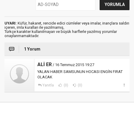
UYARI:
Küfür, hakaret, rencide edici cümleler veya imalar, inançlara saldırı
içeren, imla kuralları ile yazılmamış,
Türkçe karakter kullanılmayan ve büyük harflerle yazılmış yorumlar
onaylanmamaktadır.
1 Yorum
ALİ ER
/ 16 Temmuz 2015 19:27
YALAN HABER SAMSUNUN HOCASI ENGİN FIRAT
OLACAK
Yanıtla
(0)
(0)