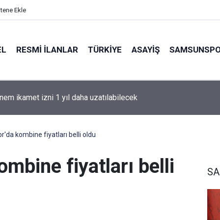
itene Ekle
EL
RESMI İLANLAR
TÜRKİYE
ASAYİŞ
SAMSUNSP
nem ikamet izni 1 yıl daha uzatılabilecek
da kombine fiyatları belli oldu
bine fiyatları belli
S