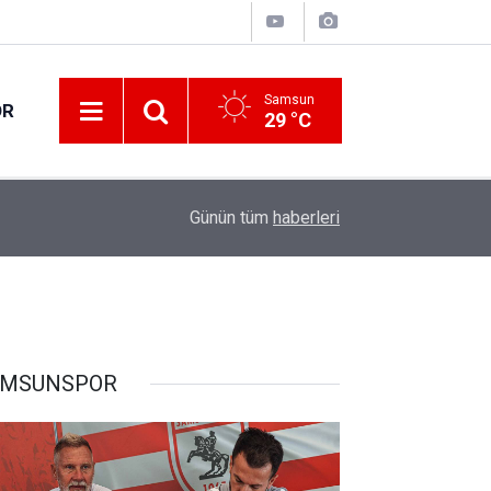
Samsun
OR
29 °C
13:00
Yol çalışmaları devam ediyor
Günün tüm
haberleri
AMSUNSPOR