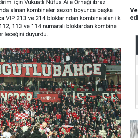
irimi için Vukuatlı Nüfus Aile Örneği ibraz
Ve
mda alınan kombineler sezon boyunca başka
ed
ca VIP 213 ve 214 bloklarından kombine alan ilk
ki 112, 113 ve 114 numaralı bloklardan kombine
erileceğini duyurdu.