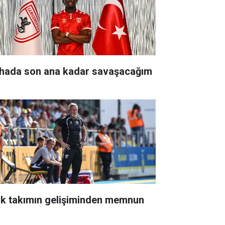
hada son ana kadar savaşacağım
nk takımın gelişiminden memnun