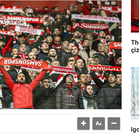
Th
çi
Ig