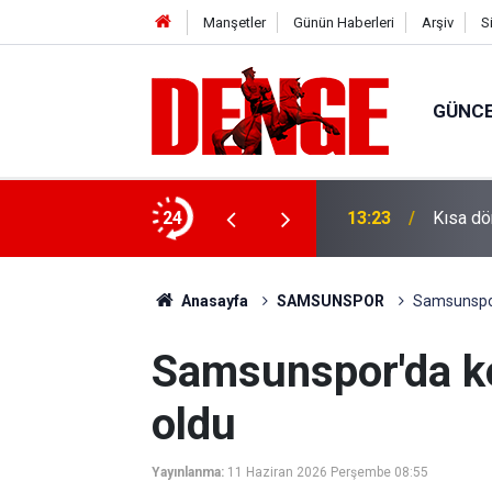
Manşetler
Günün Haberleri
Arşiv
S
GÜNC
: 1 gözaltı
24
13:23
Kısa dö
Anasayfa
SAMSUNSPOR
Samsunspor'
Samsunspor'da kom
oldu
Yayınlanma:
11 Haziran 2026 Perşembe 08:55