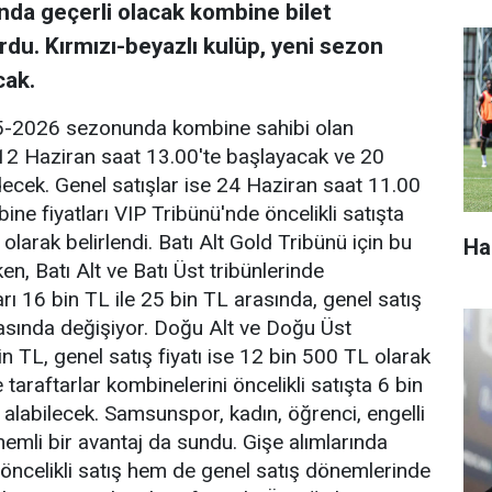
a geçerli olacak kombine bilet
urdu. Kırmızı-beyazlı kulüp, yeni sezon
cak.
25-2026 sezonunda kombine sahibi olan
i 12 Haziran saat 13.00'te başlayacak ve 20
cek. Genel satışlar ise 24 Haziran saat 11.00
ine fiyatları VIP Tribünü'nde öncelikli satışta
olarak belirlendi. Batı Alt Gold Tribünü için bu
Ha
n, Batı Alt ve Batı Üst tribünlerinde
ları 16 bin TL ile 25 bin TL arasında, genel satış
arasında değişiyor. Doğu Alt ve Doğu Üst
bin TL, genel satış fiyatı ise 12 bin 500 TL olarak
 taraftarlar kombinelerini öncelikli satışta 6 bin
n alabilecek. Samsunspor, kadın, öğrenci, engelli
nemli bir avantaj da sundu. Gişe alımlarında
öncelikli satış hem de genel satış dönemlerinde