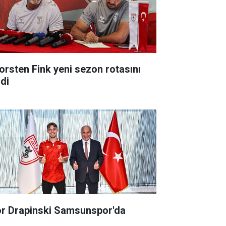
orsten Fink yeni sezon rotasını
zdi
or Drapinski Samsunspor'da