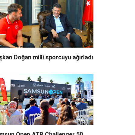
şkan Doğan milli sporcuyu ağırladı
msun Open ATP Challenger 50