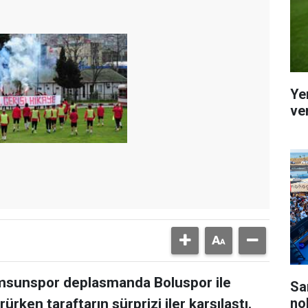
Ye
ver
amsunspor deplasmanda Boluspor ile
Sa
no
ürken taraftarın sürprizi iler karşılaştı.