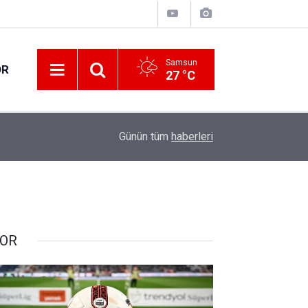
Samsun
OR
27 °C
15:05
Down Judo Milli Takımı dünya şampiyonu oldu
Günün tüm
haberleri
OR