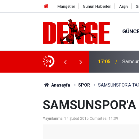
Manşetler
Günün Haberleri
Arşiv
S
GÜNC
retim başladı
24
17:05
Samsuns
Anasayfa
SPOR
SAMSUNSPOR'A TAR
SAMSUNSPOR'A 
Yayınlanma:
14 Şubat 2015 Cumartesi 11:39