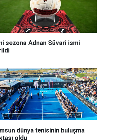
ni sezona Adnan Süvari ismi
ildi
msun dünya tenisinin buluşma
ktası oldu