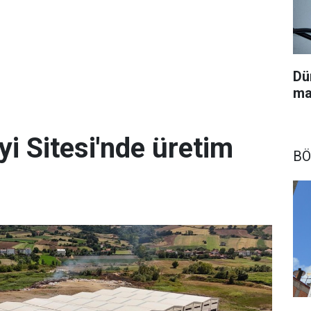
Dü
ma
yi Sitesi'nde üretim
BÖ