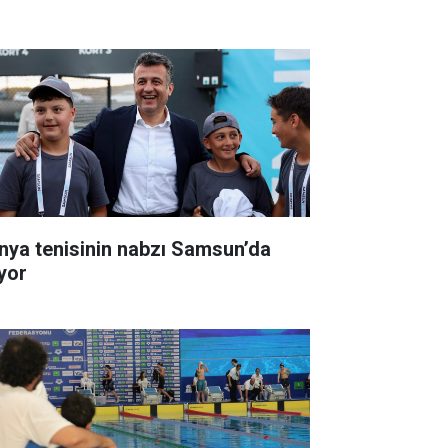
nya tenisinin nabzı Samsun’da
ıyor