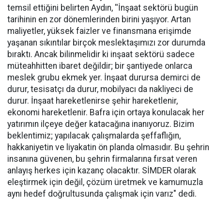
temsil ettiğini belirten Aydın, ''İnşaat sektörü bugün
tarihinin en zor dönemlerinden birini yaşıyor. Artan
maliyetler, yüksek faizler ve finansmana erişimde
yaşanan sıkıntılar birçok meslektaşımızı zor durumda
bıraktı. Ancak bilinmelidir ki inşaat sektörü sadece
müteahhitten ibaret değildir; bir şantiyede onlarca
meslek grubu ekmek yer. İnşaat durursa demirci de
durur, tesisatçı da durur, mobilyacı da nakliyeci de
durur. İnşaat hareketlenirse şehir hareketlenir,
ekonomi hareketlenir. Bafra için ortaya konulacak her
yatırımın ilçeye değer katacağına inanıyoruz. Bizim
beklentimiz; yapılacak çalışmalarda şeffaflığın,
hakkaniyetin ve liyakatin ön planda olmasıdır. Bu şehrin
insanına güvenen, bu şehrin firmalarına fırsat veren
anlayış herkes için kazanç olacaktır. SİMDER olarak
eleştirmek için değil, çözüm üretmek ve kamumuzla
aynı hedef doğrultusunda çalışmak için varız" dedi.