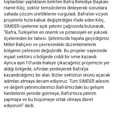
toplantıları yaptıklarını belirten Bafra Belediye Başkanı
Hamit Kılıç, sektör temsilcilerini dinleyerek sorunlara
sahada çözüm ürettiklerini vurguladı. Bafra’nın vizyon
projelerle hızla kabuk değiştirdiğini ifade eden Kılıç,
SİMDER üyelerine açık yatırım çağrısında bulunarak,
"Bafra, Türkiye’nin en önemli ve potansiyeli en yüksek
ilçelerinden bir tanesi. Şehrimizde hayata geçirdiğimiz
Millet Bahçesi ve çevresindeki düzenlemelerle
bölgenin çehresini değiştirdik. Bu projeler sayesinde
inşaat sektörü o bölgede ciddi bir ivme kazandı.
Ayrıca ayın 10’unda ihaleye çıkacağımız projemizin yer
aldığı bölgede, sıfırdan yenileyerek Bafra’ya
kazandırdığımız bir alan. Bizler sektörün önünü açacak
adımları atmaya devam ediyoruz. Tüm SİMDER ailesini
ve değerli yatırımcılarımızı Bafra’mızdaki bu gelişim
hamlelerini yerinde görmeye, Bafra'mıza yatırım
yapmaya ve bu büyümeye ortak olmaya davet
ediyorum" dedi.