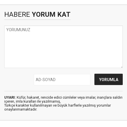
HABERE
YORUM KAT
UYARI:
Küfür, hakaret, rencide edici cümleler veya imalar, inançlara saldırı
içeren, imla kuralları ile yazılmamış,
Türkçe karakter kullanılmayan ve büyük harflerle yazılmış yorumlar
onaylanmamaktadır.