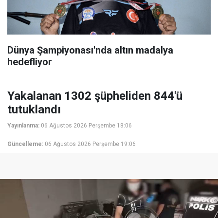
Dünya Şampiyonası'nda altın madalya
hedefliyor
Yakalanan 1302 şüpheliden 844'ü
tutuklandı
Yayınlanma:
06 Ağustos 2026 Perşembe 18:06
Güncelleme:
06 Ağustos 2026 Perşembe 19:06