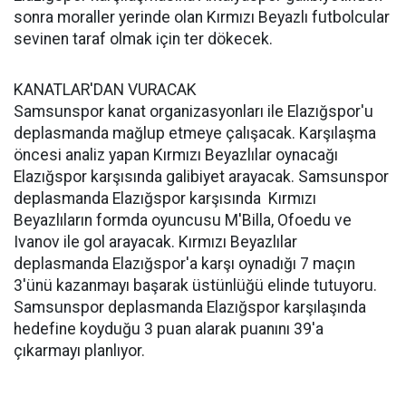
sonra moraller yerinde olan Kırmızı Beyazlı futbolcular
sevinen taraf olmak için ter dökecek.
KANATLAR'DAN VURACAK
Samsunspor kanat organizasyonları ile Elazığspor'u
deplasmanda mağlup etmeye çalışacak. Karşılaşma
öncesi analiz yapan Kırmızı Beyazlılar oynacağı
Elazığspor karşısında galibiyet arayacak. Samsunspor
deplasmanda Elazığspor karşısında Kırmızı
Beyazlıların formda oyuncusu M'Billa, Ofoedu ve
Ivanov ile gol arayacak. Kırmızı Beyazlılar
deplasmanda Elazığspor'a karşı oynadığı 7 maçın
3'ünü kazanmayı başarak üstünlüğü elinde tutuyoru.
Samsunspor deplasmanda Elazığspor karşılaşında
hedefine koyduğu 3 puan alarak puanını 39'a
çıkarmayı planlıyor.