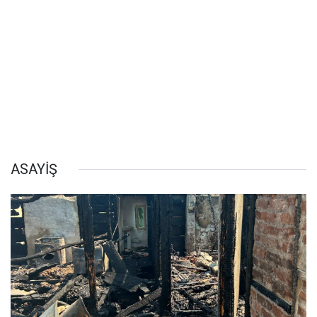
ASAYİŞ