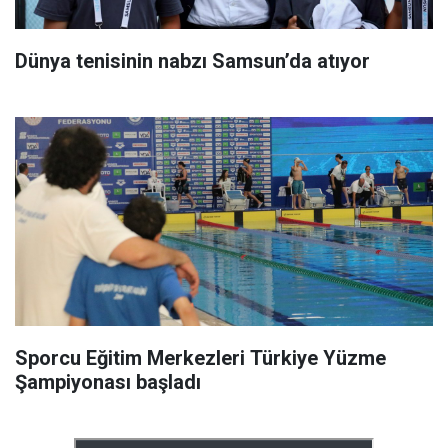
Dünya tenisinin nabzı Samsun’da atıyor
Sporcu Eğitim Merkezleri Türkiye Yüzme
Şampiyonası başladı