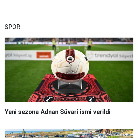
SPOR
Yeni sezona Adnan Süvari ismi verildi