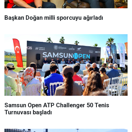
Başkan Doğan milli sporcuyu ağırladı
Samsun Open ATP Challenger 50 Tenis
Turnuvası başladı