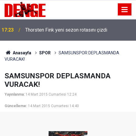
17:23
Thorsten Fink yeni sezon rotasını çizdi
Anasayfa
SPOR
SAMSUNSPOR DEPLASMANDA
VURACAK!
SAMSUNSPOR DEPLASMANDA
VURACAK!
Yayınlanma:
14 Mart 2015 Cumartesi 12:24
Güncelleme:
14 Mart 2015 Cumartesi 14:40