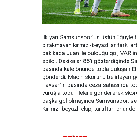
İlk yarı Samsunspor’un üstünlüğüyle t
bırakmayan kırmızı-beyazlılar farkı ar
dakikada Juan ile bulduğu gol, VAR in
edildi. Dakikalar 85’i gösterdiğinde S
pasında kale önünde topla buluşan El
gönderdi. Maçın skorunu belirleyen go
Tavsan’ın pasında ceza sahasında top
vuruşla topu filelere göndererek skor
başka gol olmayınca Samsunspor, sez
Kırmızı-beyazlı ekip, taraftarı önünde 