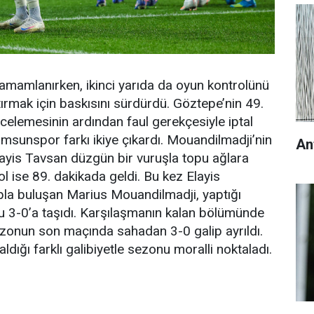
amamlanırken, ikinci yarıda da oyun kontrolünü
tırmak için baskısını sürdürdü. Göztepe’nin 49.
celemesinin ardından faul gerekçesiyle iptal
amsunspor farkı ikiye çıkardı. Mouandilmadji’nin
An
ayis Tavsan düzgün bir vuruşla topu ağlara
l ise 89. dakikada geldi. Bu kez Elayis
la buluşan Marius Mouandilmadji, yaptığı
u 3-0’a taşıdı. Karşılaşmanın kalan bölümünde
onun son maçında sahadan 3-0 galip ayrıldı.
aldığı farklı galibiyetle sezonu moralli noktaladı.