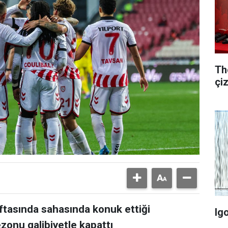
Th
çi
ftasında sahasında konuk ettiği
Ig
onu galibiyetle kapattı