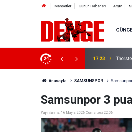
Manşetler
Günün Haberleri
Arşiv
S
GÜNC
lığı kullanıyor
24
17:23
Thorste
Anasayfa
SAMSUNSPOR
Samsunpor 3
Samsunpor 3 puan
Yayınlanma:
16 Mayıs 2026 Cumartesi 22:06