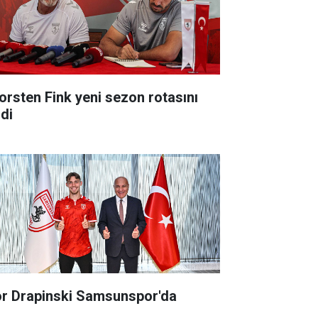
orsten Fink yeni sezon rotasını
zdi
or Drapinski Samsunspor'da