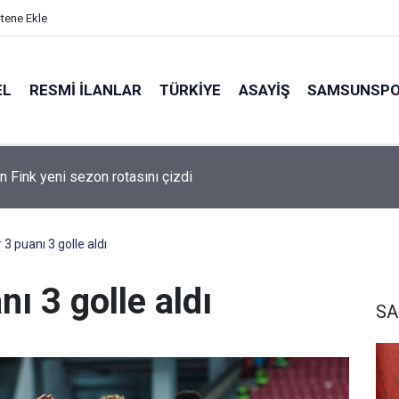
itene Ekle
EL
RESMI İLANLAR
TÜRKİYE
ASAYİŞ
SAMSUNSP
n Fink yeni sezon rotasını çizdi
 puanı 3 golle aldı
ı 3 golle aldı
S