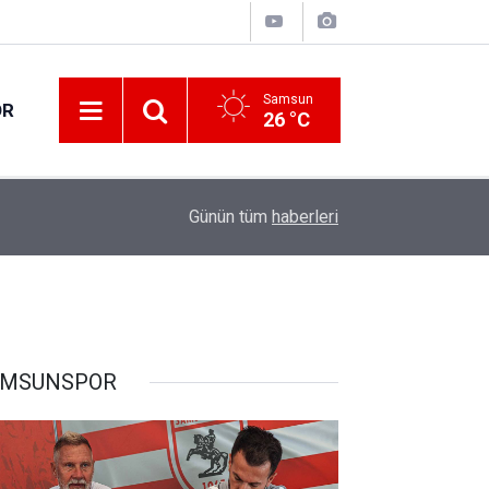
Samsun
OR
26 °C
17:21
Vatandaşlar evlerinden danışmanlık hizmeti alab
Günün tüm
haberleri
AMSUNSPOR