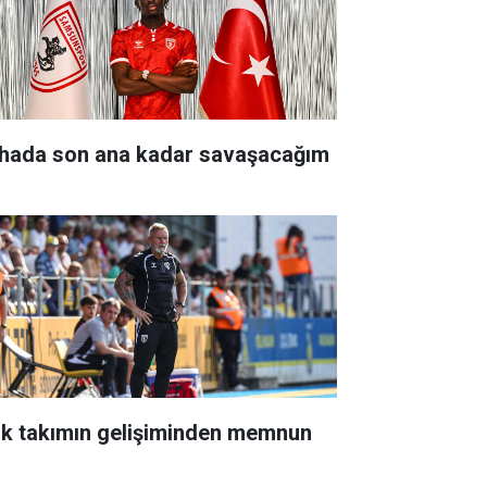
hada son ana kadar savaşacağım
nk takımın gelişiminden memnun