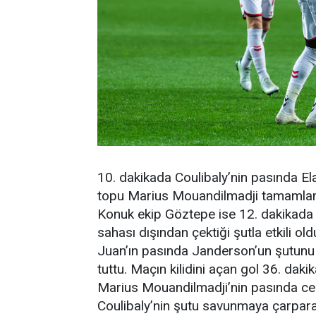
10. dakikada Coulibaly’nin pasında El
topu Marius Mouandilmadji tamamlama
Konuk ekip Göztepe ise 12. dakikada 
sahası dışından çektiği şutla etkili o
Juan’ın pasında Janderson’un şutunu 
tuttu. Maçın kilidini açan gol 36. da
Marius Mouandilmadji’nin pasında ce
Coulibaly’nin şutu savunmaya çarparak