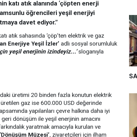
n katı atık alanında ‘çöpten enerji
msunlu öğrencileri yeşil enerjiyi
maya davet ediyor.”
katı atık sahasında ‘çöp’ten elektrik ve gaz
tan Enerjiye Yeşil İzler’
adlı sosyal sorumluluk
in yeşil enerjinin izindeyiz...’
sloganıyla
SA
ndaki üretimi 20 binden fazla konutun elektrik
ıl üretilen gaz ise 600.000 USD değerinde
psamında yapılanları çevre halkına daha iyi
, geri dönüşüm ile yeşil enerjinin amacını
 farkındalık yaratmak amacıyla kurulan ve
‘Dönüşüm Müzesi’
, ziyaretçileri için ilham