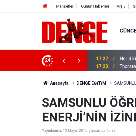
Manşetler
Günün Haberleri
Arşiv
S
GÜNC
lığı kullanıyor
24
17:23
Thorste
Anasayfa
DENGE EĞİTİM
SAMSUNLU 
SAMSUNLU ÖĞRE
ENERJİ’NİN İZİN
Yayınlanma:
13 Mayıs 2015 Çarşamba 15:38