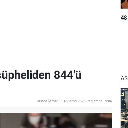
48
üpheliden 844'ü
AS
Güncelleme:
06 Ağustos 2026 Perşembe 19:06