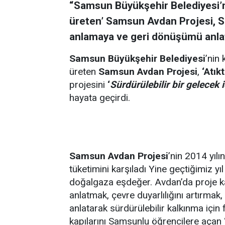
“Samsun Büyükşehir Belediyesi’ni
üreten’ Samsun Avdan Projesi, Sa
anlamaya ve geri dönüşümü anlat
Samsun Büyükşehir Belediyesi
’nin 
üreten
Samsun Avdan Projesi
,
‘Atık
projesini
‘
Sürdürülebilir bir gelecek iç
hayata geçirdi.
Samsun Avdan Projesi
’nin 2014 yılı
tüketimini karşıladı Yine geçtiğimiz y
doğalgaza eşdeğer. Avdan’da proje ka
anlatmak, çevre duyarlılığını artırmak
anlatarak sürdürülebilir kalkınma için
kapılarını Samsunlu öğrencilere açan