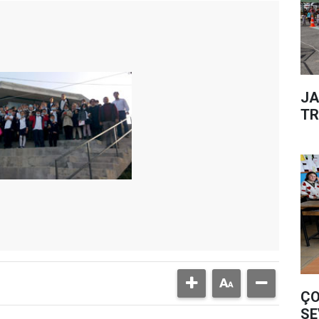
JA
TR
ÇO
SE