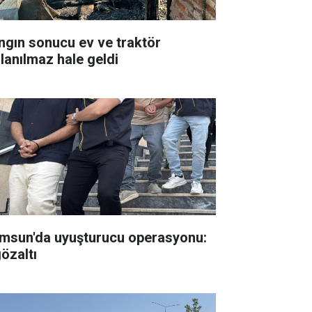
ngın sonucu ev ve traktör
llanılmaz hale geldi
msun'da uyuşturucu operasyonu:
gözaltı