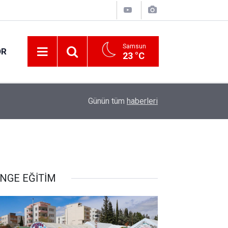
Samsun
OR
23 °C
17:21
Vatandaşlar evlerinden danışmanlık hizmeti alab
Günün tüm
haberleri
NGE EĞİTİM