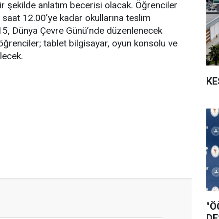
ir şekilde anlatım becerisi olacak. Öğrenciler
saat 12.00’ye kadar okullarına teslim
015, Dünya Çevre Günü’nde düzenlenecek
ğrenciler; tablet bilgisayar, oyun konsolu ve
ilecek.
KE
"Ö
DE