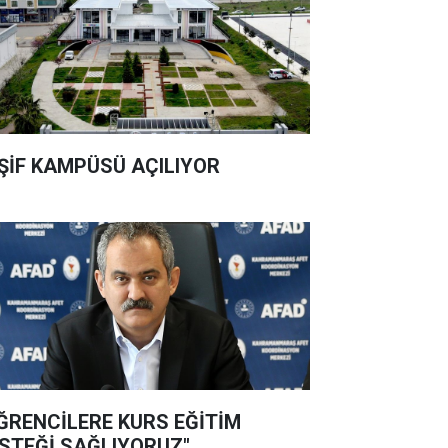
ŞİF KAMPÜSÜ AÇILIYOR
ĞRENCİLERE KURS EĞİTİM
STEĞİ SAĞLIYORUZ"