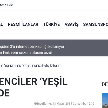
itene Ekle
EL
RESMI İLANLAR
TÜRKİYE
ASAYİŞ
SAMSUNSP
n Fink yeni sezon rotasını çizdi
ÖĞRENCİLER ‘YEŞİL ENERJİ’NİN İZİNDE
NCİLER ‘YEŞİL
DE
DE
Güncelleme:
13 Mayıs 2015 Çarşamba 15:39