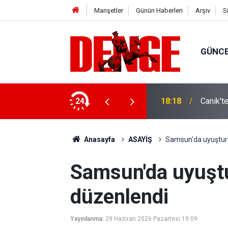
Manşetler
Günün Haberleri
Arşiv
S
GÜNC
ylül’e kadar devam edecek
24
18:18
Canik't
Anasayfa
ASAYİŞ
Samsun'da uyuştur
Samsun'da uyuşt
düzenlendi
Yayınlanma:
29 Haziran 2026 Pazartesi 19:09