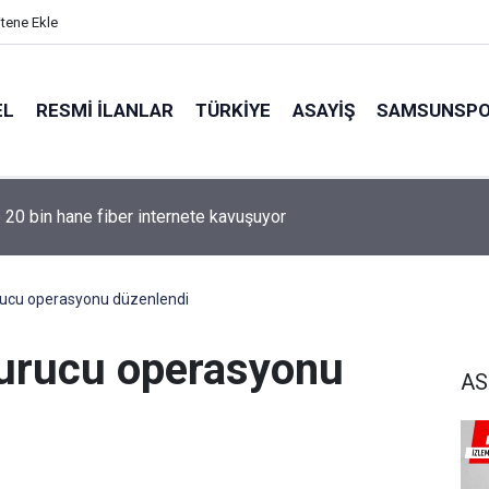
itene Ekle
EL
RESMI İLANLAR
TÜRKİYE
ASAYİŞ
SAMSUNSP
e 20 bin hane fiber internete kavuşuyor
ucu operasyonu düzenlendi
urucu operasyonu
AS