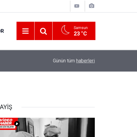
Samsun
OR
23 °C
17:00
30 ilde DEAŞ terör örgütüne yönelik operasyon!
Günün tüm
haberleri
AYİŞ