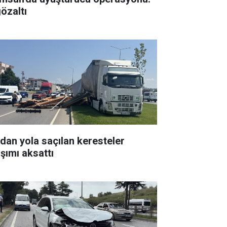
gözaltı
rdan yola saçılan keresteler
aşımı aksattı