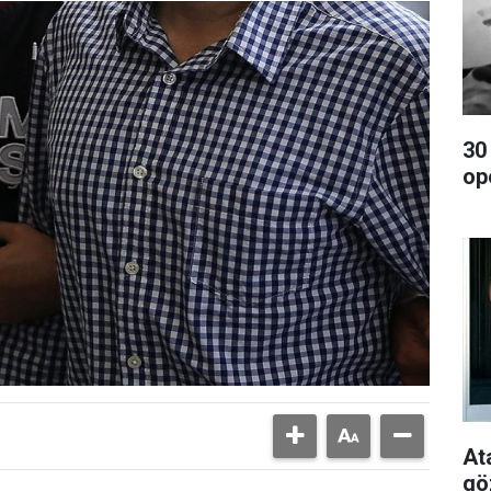
30
op
At
gö