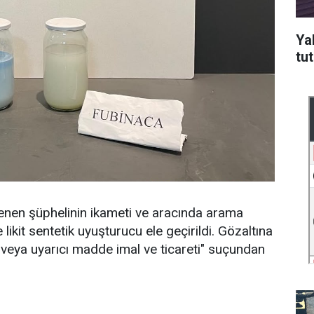
Ya
tu
enen şüphelinin ikameti ve aracında arama
e likit sentetik uyuşturucu ele geçirildi. Gözaltına
 veya uyarıcı madde imal ve ticareti" suçundan