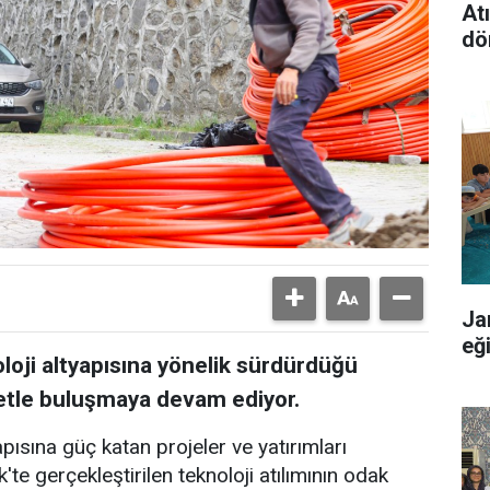
At
dö
Ja
eğ
oloji altyapısına yönelik sürdürdüğü
rnetle buluşmaya devam ediyor.
apısına güç katan projeler ve yatırımları
'te gerçekleştirilen teknoloji atılımının odak