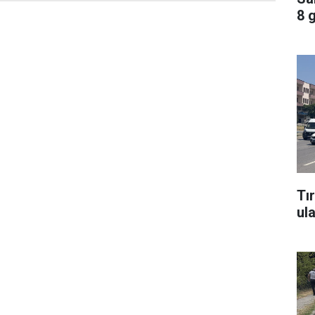
8 
Tı
ul