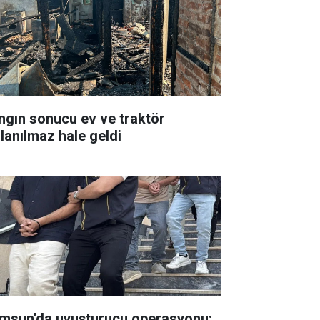
ngın sonucu ev ve traktör
llanılmaz hale geldi
msun'da uyuşturucu operasyonu: