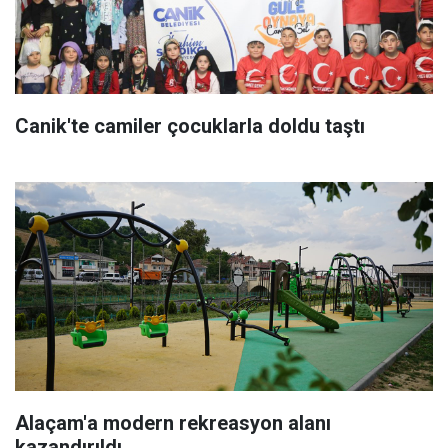
Canik'te camiler çocuklarla doldu taştı
Alaçam'a modern rekreasyon alanı
kazandırıldı