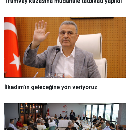
Tramvay kazasına müdahale tatbikatı yapıldı
İlkadım’ın geleceğine yön veriyoruz