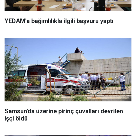
YEDAM'a bağımlılıkla ilgili başvuru yaptı
Samsun'da üzerine pirinç çuvalları devrilen
işçi öldü