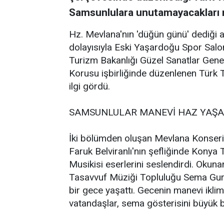
Samsunlulara unutamayacakları m
Hz. Mevlana'nın 'düğün günü' dediği ah
dolayısıyla Eski Yaşardoğu Spor Salo
Turizm Bakanlığı Güzel Sanatlar Gen
Korusu işbirliğinde düzenlenen Türk
ilgi gördü.
SAMSUNLULAR MANEVİ HAZ YAŞAD
İki bölümden oluşan Mevlana Konseri 
Faruk Belviranlı'nın şefliğinde Konya
Musikisi eserlerini seslendirdi. Okuna
Tasavvuf Müziği Topluluğu Sema Gur
bir gece yaşattı. Gecenin manevi iklim
vatandaşlar, sema gösterisini büyük bir