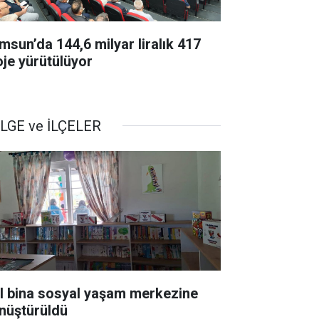
msun’da 144,6 milyar liralık 417
oje yürütülüyor
LGE ve İLÇELER
ıl bina sosyal yaşam merkezine
nüştürüldü