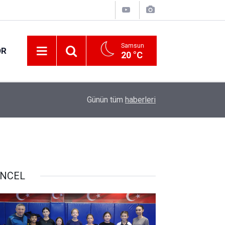
Samsun
OR
20 °C
17:00
30 ilde DEAŞ terör örgütüne yönelik operasyon!
Günün tüm
haberleri
NCEL