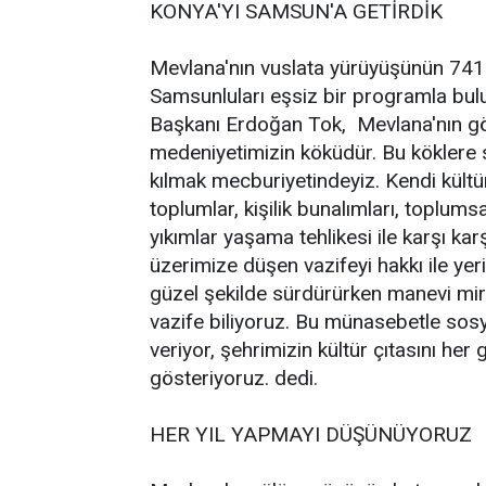
KONYA'YI SAMSUN'A GETİRDİK
Mevlana'nın vuslata yürüyüşünün 741.
Samsunluları eşsiz bir programla bulu
Başkanı Erdoğan Tok,  Mevlana'nın g
medeniyetimizin köküdür. Bu köklere sa
kılmak mecburiyetindeyiz. Kendi kült
toplumlar, kişilik bunalımları, toplum
yıkımlar yaşama tehlikesi ile karşı kar
üzerimize düşen vazifeyi hakkı ile ye
güzel şekilde sürdürürken manevi mir
vazife biliyoruz. Bu münasebetle sosy
veriyor, şehrimizin kültür çıtasını he
gösteriyoruz. dedi.
HER YIL YAPMAYI DÜŞÜNÜYORUZ