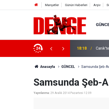
Manşetler
Günün Haberleri
Arşiv
S
GÜNC
ylül’e kadar devam edecek
24
18:18
Canik't
Anasayfa
GÜNCEL
Samsunda Şeb-Ar
Samsunda Şeb-A
Yayınlanma:
29 Aralık 2014 Pazartesi 12:09