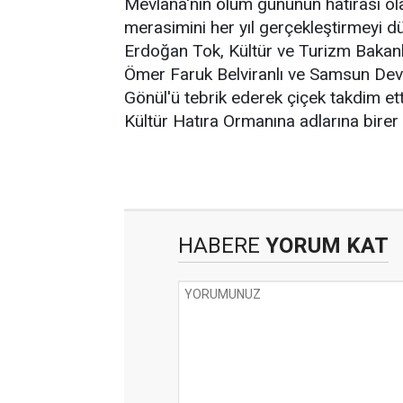
Mevlana'nın ölüm gününün hatırası ol
merasimini her yıl gerçekleştirmeyi d
Erdoğan Tok, Kültür ve Turizm Bakanl
Ömer Faruk Belviranlı ve Samsun Devl
Gönül'ü tebrik ederek çiçek takdim ett
Kültür Hatıra Ormanına adlarına birer ad
HABERE
YORUM KAT