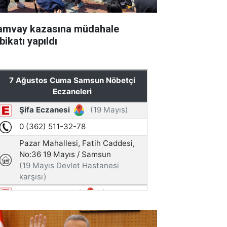
amvay kazasına müdahale
bikatı yapıldı