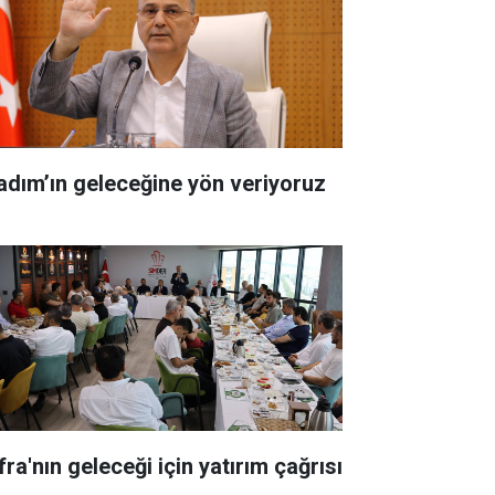
kadım’ın geleceğine yön veriyoruz
ra'nın geleceği için yatırım çağrısı