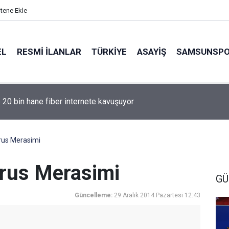
itene Ekle
EL
RESMI İLANLAR
TÜRKİYE
ASAYİŞ
SAMSUNSP
e 20 bin hane fiber internete kavuşuyor
us Merasimi
rus Merasimi
GÜ
Güncelleme:
29 Aralık 2014 Pazartesi 12:43