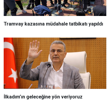
Tramvay kazasına müdahale tatbikatı yapıldı
İlkadım’ın geleceğine yön veriyoruz