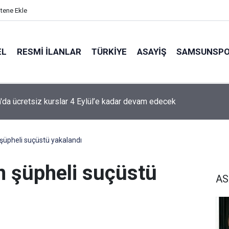
itene Ekle
EL
RESMI İLANLAR
TÜRKİYE
ASAYİŞ
SAMSUNSP
da ücretsiz kurslar 4 Eylül’e kadar devam edecek
üpheli suçüstü yakalandı
 şüpheli suçüstü
AS