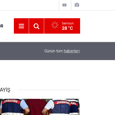
Samsun
OR
28 °C
15:23
Süper Lig'de 2. ve 3. hafta programları açıklandı
Günün tüm
haberleri
AYİŞ