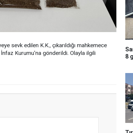
iyeye sevk edilen K.K., çıkarıldığı mahkemece
Sa
İnfaz Kurumu'na gönderildi. Olayla ilgili
8 
Tı