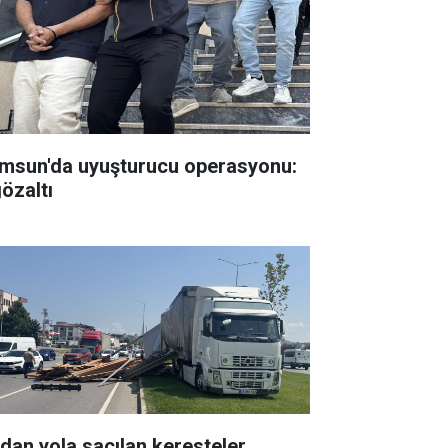
msun'da uyuşturucu operasyonu:
gözaltı
rdan yola saçılan keresteler