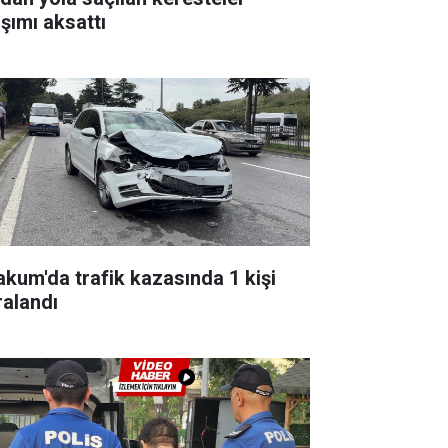
aşımı aksattı
akum'da trafik kazasında 1 kişi
ralandı