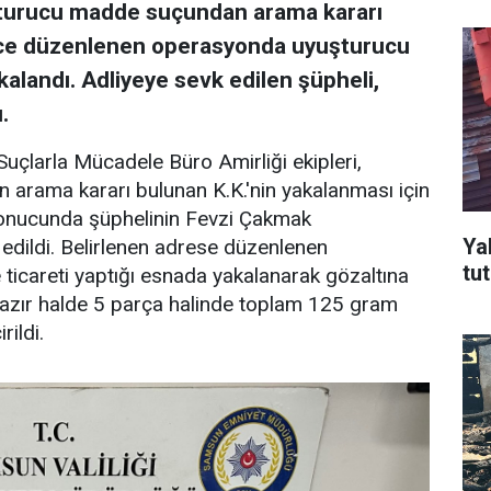
şturucu madde suçundan arama kararı
rince düzenlenen operasyonda uyuşturucu
kalandı. Adliyeye sevk edilen şüpheli,
.
uçlarla Mücadele Büro Amirliği ekipleri,
arama kararı bulunan K.K.'nin yakalanması için
 sonucunda şüphelinin Fevzi Çakmak
Ya
 edildi. Belirlenen adrese düzenlenen
tu
icareti yaptığı esnada yakalanarak gözaltına
 hazır halde 5 parça halinde toplam 125 gram
ildi.