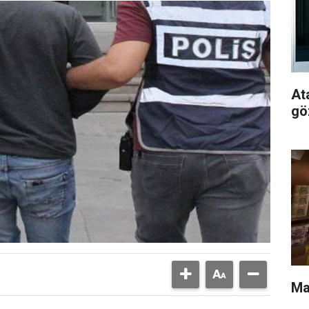
At
gö
Ma