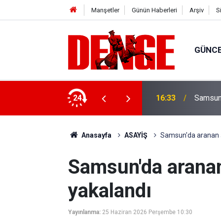
Manşetler
Günün Haberleri
Arşiv
S
GÜNC
ayyum atandı
24
16:33
Samsun'
Anasayfa
ASAYİŞ
Samsun'da aranan ş
Samsun'da aranan
yakalandı
Yayınlanma:
25 Haziran 2026 Perşembe 10:30