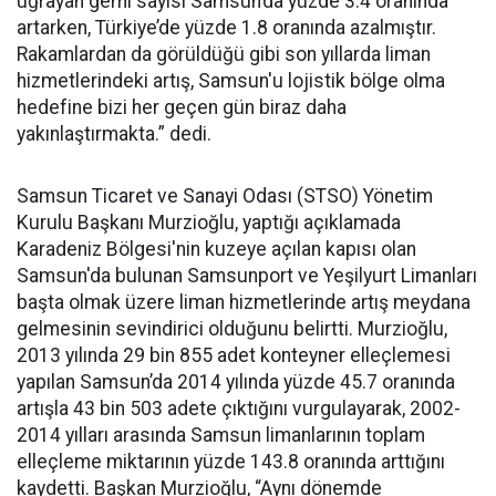
uğrayan gemi sayısı Samsun’da yüzde 3.4 oranında
artarken, Türkiye’de yüzde 1.8 oranında azalmıştır.
Rakamlardan da görüldüğü gibi son yıllarda liman
hizmetlerindeki artış, Samsun'u lojistik bölge olma
hedefine bizi her geçen gün biraz daha
yakınlaştırmakta.” dedi.
Samsun Ticaret ve Sanayi Odası (STSO) Yönetim
Kurulu Başkanı Murzioğlu, yaptığı açıklamada
Karadeniz Bölgesi'nin kuzeye açılan kapısı olan
Samsun'da bulunan Samsunport ve Yeşilyurt Limanları
başta olmak üzere liman hizmetlerinde artış meydana
gelmesinin sevindirici olduğunu belirtti. Murzioğlu,
2013 yılında 29 bin 855 adet konteyner elleçlemesi
yapılan Samsun’da 2014 yılında yüzde 45.7 oranında
artışla 43 bin 503 adete çıktığını vurgulayarak, 2002-
2014 yılları arasında Samsun limanlarının toplam
elleçleme miktarının yüzde 143.8 oranında arttığını
kaydetti. Başkan Murzioğlu, “Aynı dönemde