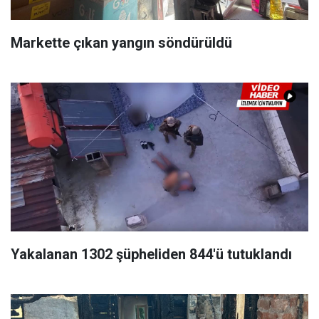
Markette çıkan yangın söndürüldü
Yakalanan 1302 şüpheliden 844'ü tutuklandı