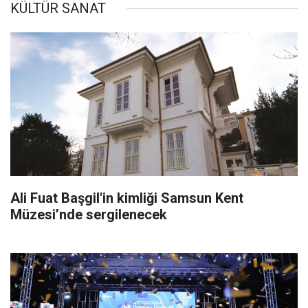
KÜLTÜR SANAT
Ali Fuat Başgil'in kimliği Samsun Kent
Müzesi’nde sergilenecek