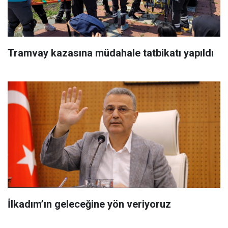
Tramvay kazasına müdahale tatbikatı yapıldı
İlkadım’ın geleceğine yön veriyoruz