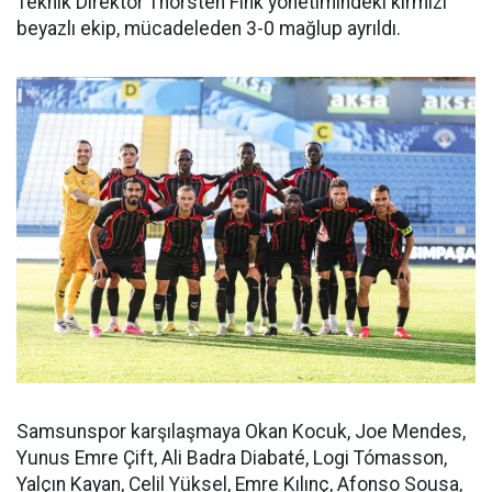
Teknik Direktör Thorsten Fink yönetimindeki kırmızı
beyazlı ekip, mücadeleden 3-0 mağlup ayrıldı.
Samsunspor karşılaşmaya Okan Kocuk, Joe Mendes,
Yunus Emre Çift, Ali Badra Diabaté, Logi Tómasson,
Yalçın Kayan, Celil Yüksel, Emre Kılınç, Afonso Sousa,