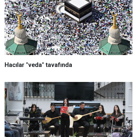
Hacılar "veda" tavafında