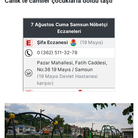
Canik'te camiler çocuklarla doldu taştı