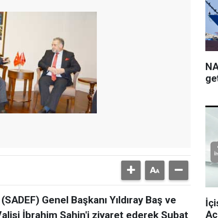
NA
get
(SADEF) Genel Başkanı Yıldıray Baş ve
İç
Ac
lisi İbrahim Şahin'i ziyaret ederek Şubat