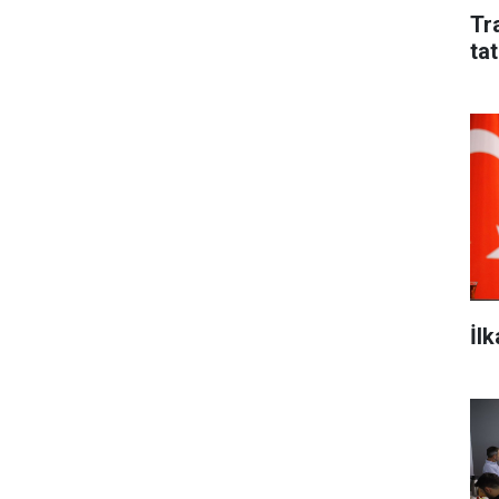
Tr
tat
İl