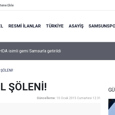
itene Ekle
EL
RESMI İLANLAR
TÜRKİYE
ASAYİŞ
SAMSUNSP
A isimli gemi Samsun'a getirildi
 ŞÖLENİ!
IL ŞÖLENİ!
GÜ
Güncelleme:
10 Ocak 2015 Cumartesi 12:31