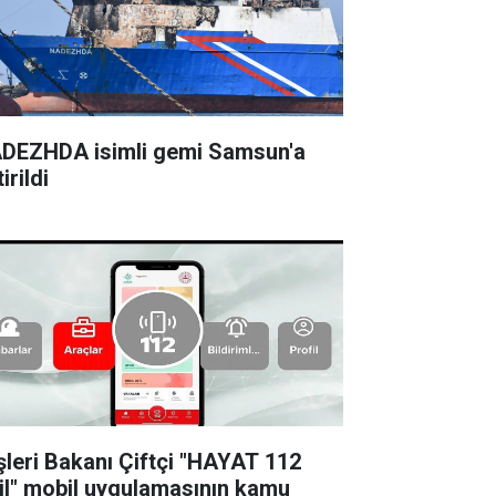
DEZHDA isimli gemi Samsun'a
irildi
işleri Bakanı Çiftçi "HAYAT 112
il" mobil uygulamasının kamu