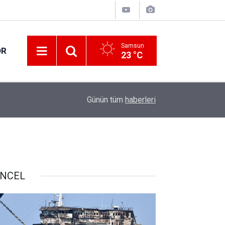
Samsun
OR
23 °C
18:33
Orta Ölçekli Sanayi Sitesi'nde üretim başladı
Günün tüm
haberleri
NCEL