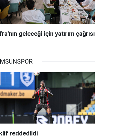
ra'nın geleceği için yatırım çağrısı
AMSUNSPOR
klif reddedildi