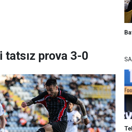
Baf
 tatsız prova 3-0
S
Te