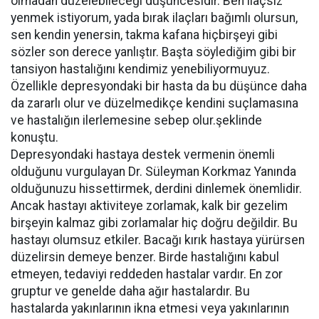
olmadan düzelebileceği düşüncesidir. Ben ilaçsız
yenmek istiyorum, yada bırak ilaçları bağımlı olursun,
sen kendin yenersin, takma kafana hiçbirşeyi gibi
sözler son derece yanlıştır. Başta söylediğim gibi bir
tansiyon hastalığını kendimiz yenebiliyormuyuz.
Özellikle depresyondaki bir hasta da bu düşünce daha
da zararlı olur ve düzelmedikçe kendini suçlamasına
ve hastalığın ilerlemesine sebep olur.şeklinde
konuştu.
Depresyondaki hastaya destek vermenin önemli
olduğunu vurgulayan Dr. Süleyman Korkmaz Yanında
olduğunuzu hissettirmek, derdini dinlemek önemlidir.
Ancak hastayı aktiviteye zorlamak, kalk bir gezelim
birşeyin kalmaz gibi zorlamalar hiç doğru değildir. Bu
hastayı olumsuz etkiler. Bacağı kırık hastaya yürürsen
düzelirsin demeye benzer. Birde hastalığını kabul
etmeyen, tedaviyi reddeden hastalar vardır. En zor
gruptur ve genelde daha ağır hastalardır. Bu
hastalarda yakınlarının ikna etmesi veya yakınlarının