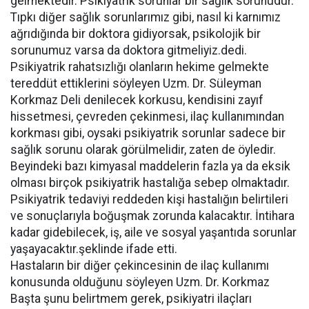
gelmektedir. Psikiyatrik sorunlar bir sağlık sorunudur.
Tıpkı diğer sağlık sorunlarımız gibi, nasıl ki karnımız
ağrıdığında bir doktora gidiyorsak, psikolojik bir
sorunumuz varsa da doktora gitmeliyiz.dedi.
Psikiyatrik rahatsızlığı olanların hekime gelmekte
tereddüt ettiklerini söyleyen Uzm. Dr. Süleyman
Korkmaz Deli denilecek korkusu, kendisini zayıf
hissetmesi, çevreden çekinmesi, ilaç kullanımından
korkması gibi, oysaki psikiyatrik sorunlar sadece bir
sağlık sorunu olarak görülmelidir, zaten de öyledir.
Beyindeki bazı kimyasal maddelerin fazla ya da eksik
olması birçok psikiyatrik hastalığa sebep olmaktadır.
Psikiyatrik tedaviyi reddeden kişi hastalığın belirtileri
ve sonuçlarıyla boğuşmak zorunda kalacaktır. İntihara
kadar gidebilecek, iş, aile ve sosyal yaşantıda sorunlar
yaşayacaktır.şeklinde ifade etti.
Hastaların bir diğer çekincesinin de ilaç kullanımı
konusunda olduğunu söyleyen Uzm. Dr. Korkmaz
Başta şunu belirtmem gerek, psikiyatri ilaçları