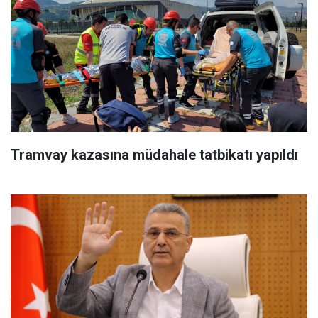
Tramvay kazasına müdahale tatbikatı yapıldı