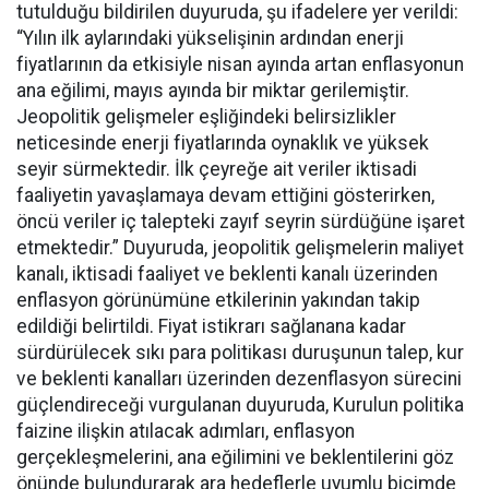
tutulduğu bildirilen duyuruda, şu ifadelere yer verildi:
“Yılın ilk aylarındaki yükselişinin ardından enerji
fiyatlarının da etkisiyle nisan ayında artan enflasyonun
ana eğilimi, mayıs ayında bir miktar gerilemiştir.
Jeopolitik gelişmeler eşliğindeki belirsizlikler
neticesinde enerji fiyatlarında oynaklık ve yüksek
seyir sürmektedir. İlk çeyreğe ait veriler iktisadi
faaliyetin yavaşlamaya devam ettiğini gösterirken,
öncü veriler iç talepteki zayıf seyrin sürdüğüne işaret
etmektedir.” Duyuruda, jeopolitik gelişmelerin maliyet
kanalı, iktisadi faaliyet ve beklenti kanalı üzerinden
enflasyon görünümüne etkilerinin yakından takip
edildiği belirtildi. Fiyat istikrarı sağlanana kadar
sürdürülecek sıkı para politikası duruşunun talep, kur
ve beklenti kanalları üzerinden dezenflasyon sürecini
güçlendireceği vurgulanan duyuruda, Kurulun politika
faizine ilişkin atılacak adımları, enflasyon
gerçekleşmelerini, ana eğilimini ve beklentilerini göz
önünde bulundurarak ara hedeflerle uyumlu biçimde