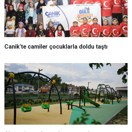
Canik'te camiler çocuklarla doldu taştı