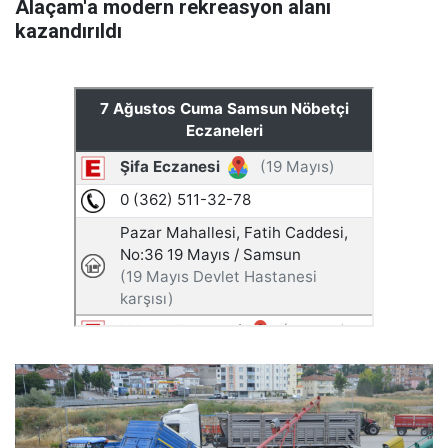
Alaçam'a modern rekreasyon alanı
kazandırıldı