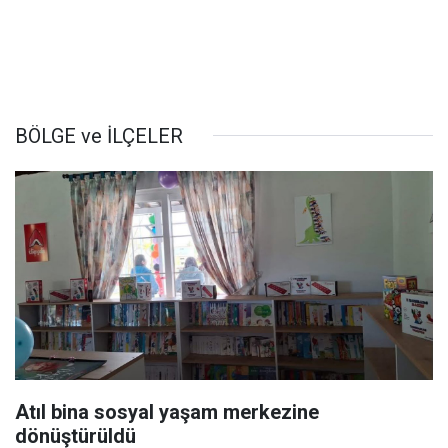
BÖLGE ve İLÇELER
Atıl bina sosyal yaşam merkezine
dönüştürüldü