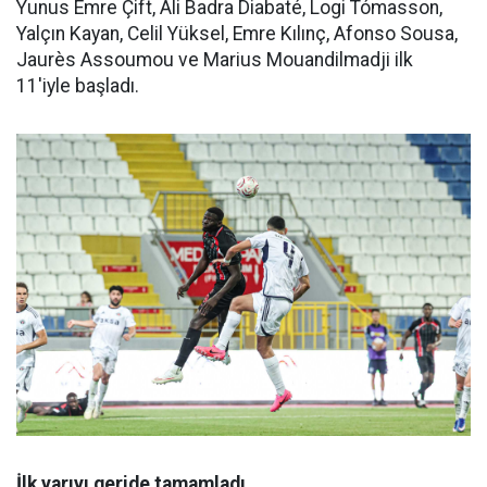
Yunus Emre Çift, Ali Badra Diabaté, Logi Tómasson,
Yalçın Kayan, Celil Yüksel, Emre Kılınç, Afonso Sousa,
Jaurès Assoumou ve Marius Mouandilmadji ilk
11'iyle başladı.
İlk yarıyı geride tamamladı