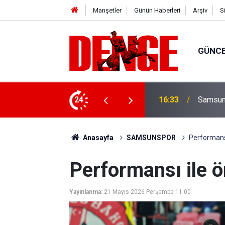
Manşetler
Günün Haberleri
Arşiv
S
GÜNC
ylül’e kadar devam edecek
24
15:23
Süper Li
Anasayfa
SAMSUNSPOR
Performansı
Performansı ile ö
Yayınlanma:
21 Mayıs 2026 Perşembe 11:00