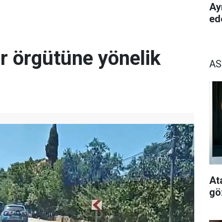
Ay
ed
r örgütüne yönelik
AS
At
gö