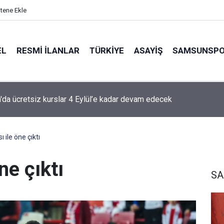
itene Ekle
EL
RESMI İLANLAR
TÜRKİYE
ASAYİŞ
SAMSUNSP
g'de 2. ve 3. hafta programları açıklandı
 ile öne çıktı
ne çıktı
S