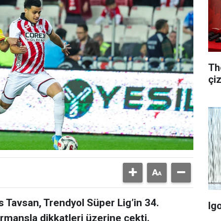
Th
çi
s Tavsan, Trendyol Süper Lig’in 34.
Ig
mansla dikkatleri üzerine çekti.