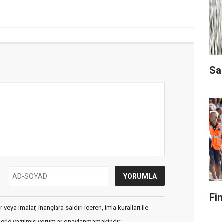
Sa
Fi
veya imalar, inançlara saldırı içeren, imla kuralları ile
flerle yazılmış yorumlar onaylanmamaktadır.