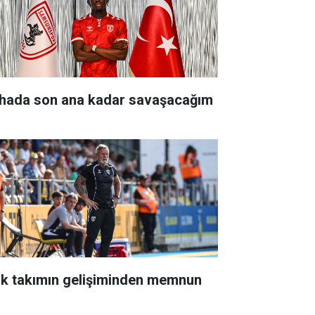
hada son ana kadar savaşacağım
nk takımın gelişiminden memnun