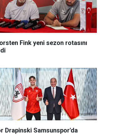
orsten Fink yeni sezon rotasını
zdi
or Drapinski Samsunspor'da