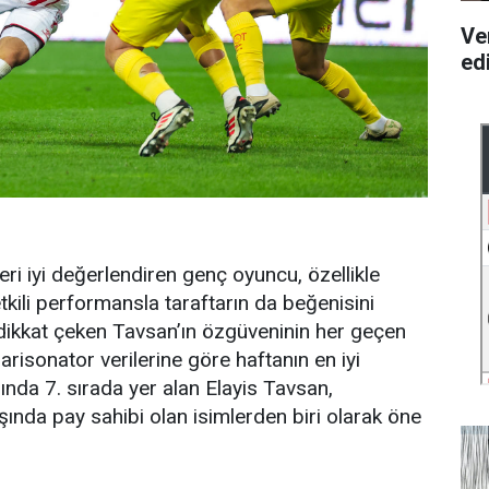
Ve
ed
ri iyi değerlendiren genç oyuncu, özellikle
ili performansla taraftarın da beğenisini
 dikkat çeken Tavsan’ın özgüveninin her geçen
arisonator verilerine göre haftanın en iyi
nda 7. sırada yer alan Elayis Tavsan,
nda pay sahibi olan isimlerden biri olarak öne