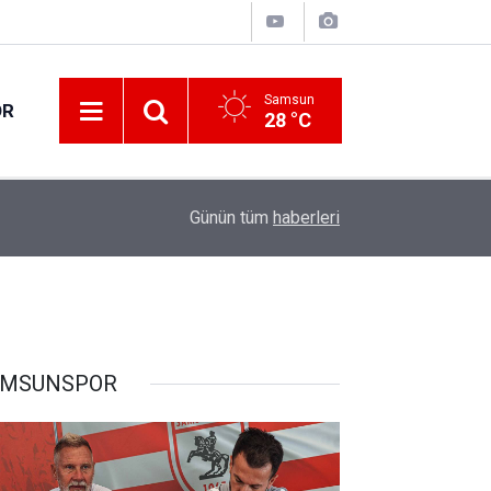
Samsun
OR
28 °C
14:01
Atakum'da tarihi eser operasyonu: 1 gözaltı
Günün tüm
haberleri
AMSUNSPOR