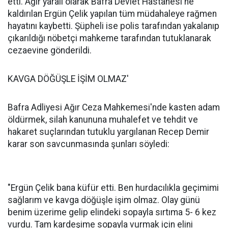
etti. Ağır yaralı olarak Bafra Devlet Hastanesi'ne
kaldırılan Ergün Çelik yapılan tüm müdahaleye rağmen
hayatını kaybetti. Şüpheli ise polis tarafından yakalanıp
çıkarıldığı nöbetçi mahkeme tarafından tutuklanarak
cezaevine gönderildi.
KAVGA DÖĞÜŞLE İŞİM OLMAZ'
Bafra Adliyesi Ağır Ceza Mahkemesi'nde kasten adam
öldürmek, silah kanununa muhalefet ve tehdit ve
hakaret suçlarından tutuklu yargılanan Recep Demir
karar son savcunmasında şunları söyledi:
"Ergün Çelik bana küfür etti. Ben hurdacılıkla geçimimi
sağlarım ve kavga döğüşle işim olmaz. Olay günü
benim üzerime gelip elindeki sopayla sırtıma 5- 6 kez
vurdu. Tam kardeşime sopayla vurmak için elini