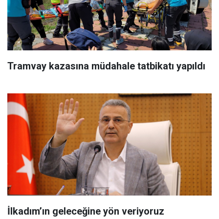
Tramvay kazasına müdahale tatbikatı yapıldı
İlkadım’ın geleceğine yön veriyoruz