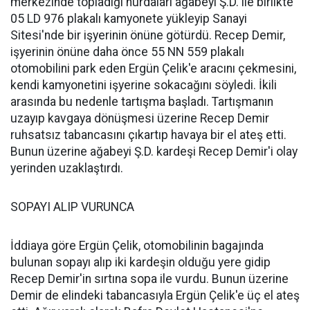
merkezinde topladığı hurdaları ağabeyi Ş.D. ile birlikte
05 LD 976 plakalı kamyonete yükleyip Sanayi
Sitesi'nde bir işyerinin önüne götürdü. Recep Demir,
işyerinin önüne daha önce 55 NN 559 plakalı
otomobilini park eden Ergün Çelik'e aracını çekmesini,
kendi kamyonetini işyerine sokacağını söyledi. İkili
arasında bu nedenle tartışma başladı. Tartışmanın
uzayıp kavgaya dönüşmesi üzerine Recep Demir
ruhsatsız tabancasını çıkartıp havaya bir el ateş etti.
Bunun üzerine ağabeyi Ş.D. kardeşi Recep Demir'i olay
yerinden uzaklaştırdı.
SOPAYI ALIP VURUNCA
İddiaya göre Ergün Çelik, otomobilinin bagajında
bulunan sopayı alıp iki kardeşin olduğu yere gidip
Recep Demir'in sırtına sopa ile vurdu. Bunun üzerine
Demir de elindeki tabancasıyla Ergün Çelik'e üç el ateş