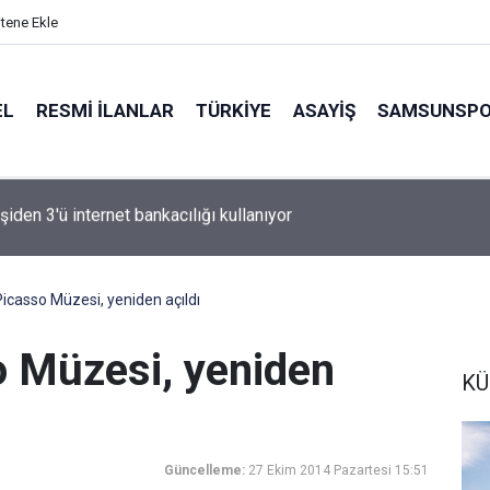
itene Ekle
EL
RESMI İLANLAR
TÜRKİYE
ASAYİŞ
SAMSUNSP
n Fink yeni sezon rotasını çizdi
Picasso Müzesi, yeniden açıldı
o Müzesi, yeniden
KÜ
Güncelleme:
27 Ekim 2014 Pazartesi 15:51