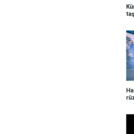
Kü
ta
Ha
rü