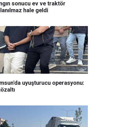
ngın sonucu ev ve traktör
llanılmaz hale geldi
msun'da uyuşturucu operasyonu:
gözaltı