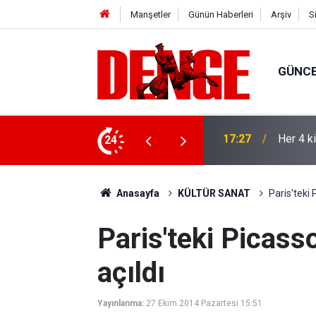
Manşetler
Günün Haberleri
Arşiv
S
GÜNC
lığı kullanıyor
24
17:23
Thorste
Anasayfa
KÜLTÜR SANAT
Paris'teki 
Paris'teki Picass
açıldı
Yayınlanma:
27 Ekim 2014 Pazartesi 15:51