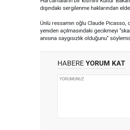
Harcamaların bir kısmını Kültür Bakanl
dışındaki sergilenme haklarından elde ed
Ünlü ressamın oğlu Claude Picasso, 
yeniden açılmasındaki gecikmeyi "ska
anısına saygısızlık olduğunu" söylem
HABERE
YORUM KAT