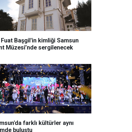
i Fuat Başgil'in kimliği Samsun
nt Müzesi’nde sergilenecek
msun'da farklı kültürler aynı
timde buluştu