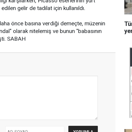
ığı karşılarken, Picasso eserlerinin yurt
ilen gelir de tadilat için kullanıldı.
daha önce basına verdiği demeçte, müzenin
Tü
ye
ndal" olarak nitelemiş ve bunun "babasının
işti. SABAH