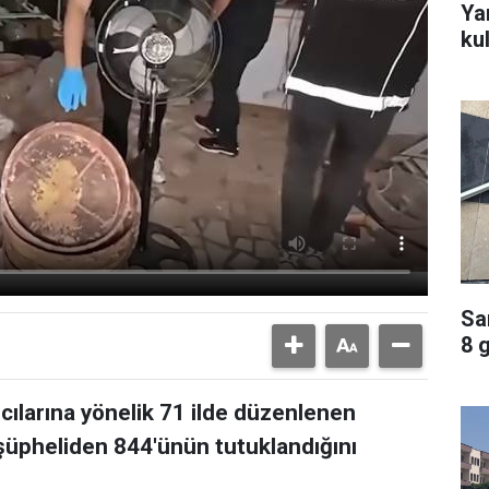
Ya
ku
Sa
8 
ıcılarına yönelik 71 ilde düzenlenen
üpheliden 844'ünün tutuklandığını