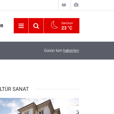
Samsun
OR
23 °C
17:21
Vatandaşlar evlerinden danışmanlık hizmeti alab
Günün tüm
haberleri
LTÜR SANAT