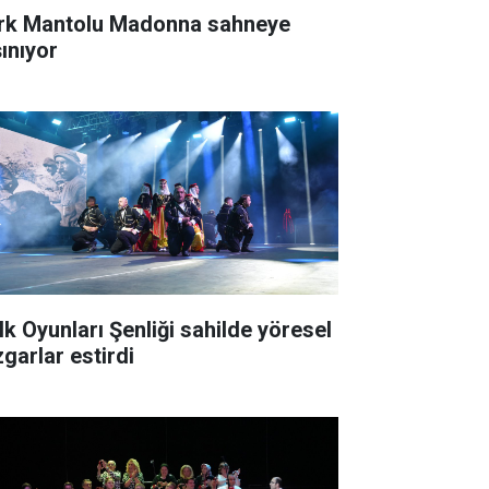
rk Mantolu Madonna sahneye
şınıyor
lk Oyunları Şenliği sahilde yöresel
zgarlar estirdi