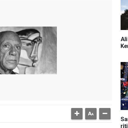
Al
Ke
Sa
ri