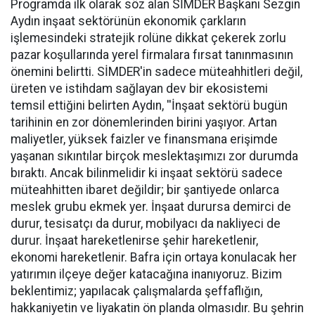
Programda ilk olarak söz alan SİMDER Başkanı Sezgin
Aydın inşaat sektörünün ekonomik çarkların
işlemesindeki stratejik rolüne dikkat çekerek zorlu
pazar koşullarında yerel firmalara fırsat tanınmasının
önemini belirtti. SİMDER'in sadece müteahhitleri değil,
üreten ve istihdam sağlayan dev bir ekosistemi
temsil ettiğini belirten Aydın, ''İnşaat sektörü bugün
tarihinin en zor dönemlerinden birini yaşıyor. Artan
maliyetler, yüksek faizler ve finansmana erişimde
yaşanan sıkıntılar birçok meslektaşımızı zor durumda
bıraktı. Ancak bilinmelidir ki inşaat sektörü sadece
müteahhitten ibaret değildir; bir şantiyede onlarca
meslek grubu ekmek yer. İnşaat durursa demirci de
durur, tesisatçı da durur, mobilyacı da nakliyeci de
durur. İnşaat hareketlenirse şehir hareketlenir,
ekonomi hareketlenir. Bafra için ortaya konulacak her
yatırımın ilçeye değer katacağına inanıyoruz. Bizim
beklentimiz; yapılacak çalışmalarda şeffaflığın,
hakkaniyetin ve liyakatin ön planda olmasıdır. Bu şehrin