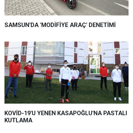
SAMSUN'DA 'MODİFİYE ARAÇ' DENETİMİ
KOVİD-19'U YENEN KASAPOĞLU'NA PASTALI
KUTLAMA