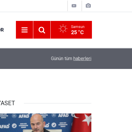
Samsun
OR
25 °C
14:01
Atakum'da tarihi eser operasyonu: 1 gözaltı
Günün tüm
haberleri
YASET