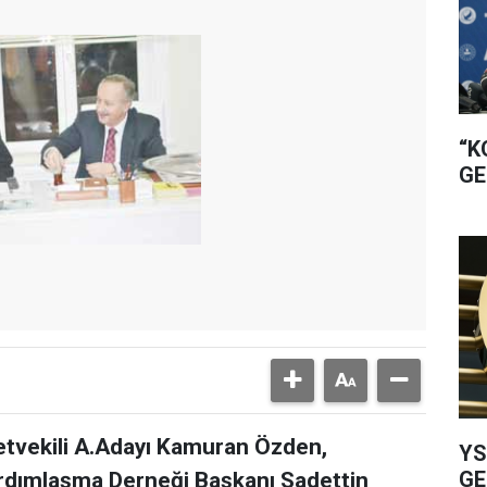
“K
GE
etvekili A.Adayı Kamuran Özden,
YS
GE
rdımlaşma Derneği Başkanı Sadettin