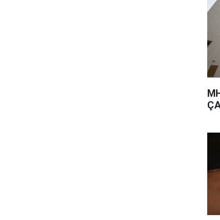
MH
ÇA