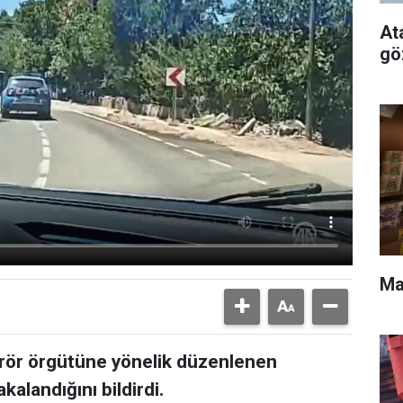
At
gö
Ma
terör örgütüne yönelik düzenlenen
alandığını bildirdi.