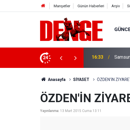
Manşetler
Günün Haberleri
Arşiv
S
GÜNC
ylül’e kadar devam edecek
24
15:23
Süper Li
Anasayfa
SİYASET
ÖZDEN'İN ZİYAR
ÖZDEN'İN ZİYAR
Yayınlanma:
13 Mart 2015 Cuma 13:11