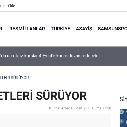
itene Ekle
EL
RESMI İLANLAR
TÜRKİYE
ASAYİŞ
SAMSUNSP
g'de 2. ve 3. hafta programları açıklandı
ETLERİ SÜRÜYOR
ETLERİ SÜRÜYOR
Sİ
Güncelleme:
13 Mart 2015 Cuma 14:30