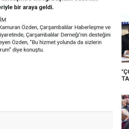
iyle bir araya geldi.
İM
ı Kamuran Özden, Çarşambalılar Haberleşme ve
Ziyaretinde, Çarşambalılar Derneği'nin desteğini
leyen Özden, "Bu hizmet yolunda da sizlerin
orum" diye konuştu.
"Ç
TA