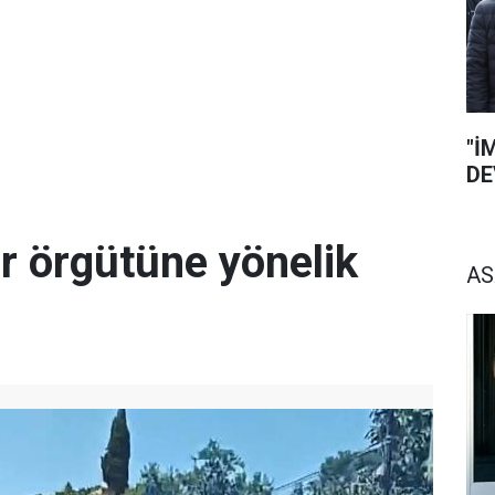
"İ
DE
r örgütüne yönelik
AS