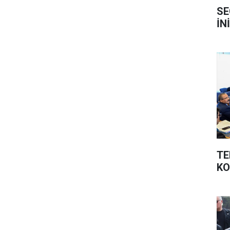
SE
İN
TE
K