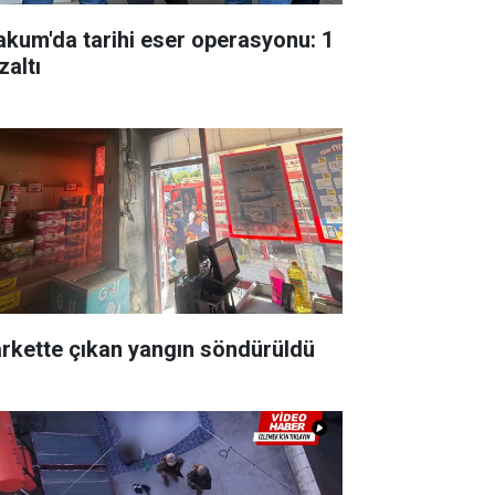
akum'da tarihi eser operasyonu: 1
zaltı
rkette çıkan yangın söndürüldü