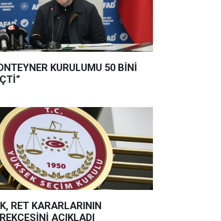
ONTEYNER KURULUMU 50 BİNİ
ÇTİ”
K, RET KARARLARININ
REKÇESİNİ AÇIKLADI