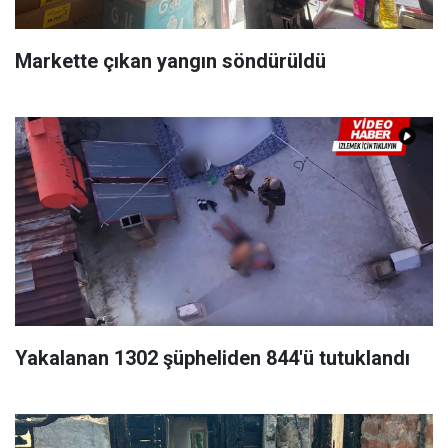
Markette çıkan yangın söndürüldü
Yakalanan 1302 şüpheliden 844'ü tutuklandı