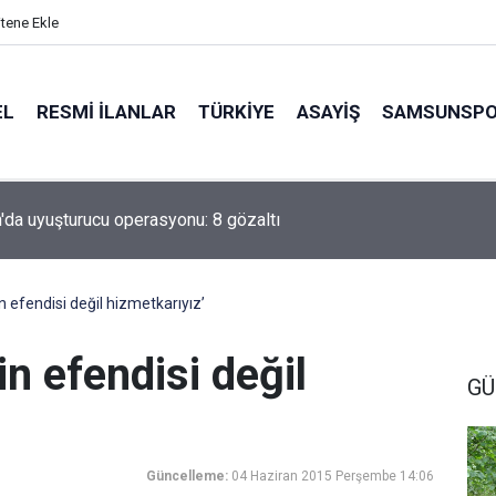
itene Ekle
EL
RESMI İLANLAR
TÜRKİYE
ASAYİŞ
SAMSUNSP
da uyuşturucu operasyonu: 8 gözaltı
n efendisi değil hizmetkarıyız’
in efendisi değil
GÜ
Güncelleme:
04 Haziran 2015 Perşembe 14:06