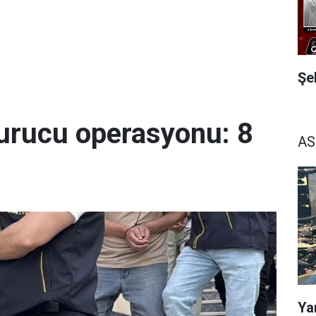
Şe
urucu operasyonu: 8
AS
Ya