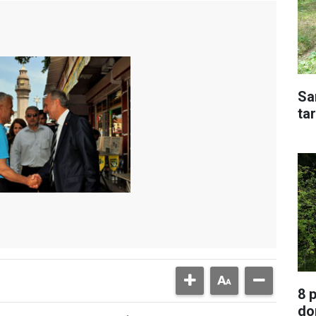
Sa
tar
8 
do