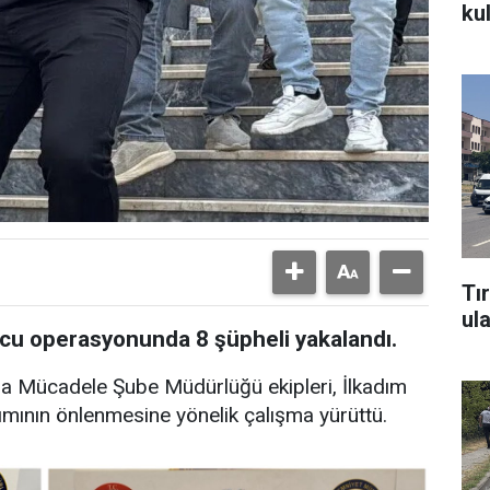
ku
Tı
ul
u operasyonunda 8 şüpheli yakalandı.
la Mücadele Şube Müdürlüğü ekipleri, İlkadım
nımının önlenmesine yönelik çalışma yürüttü.