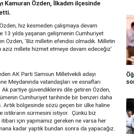
yı Kamuran Özden, İlkadım ilçesinde
tti.
ten Özden, hız kesmeden çalışmaya devam
iyle 13 yılda yaşanan gelişmenin Cumhuriyet
en Özden, ‘Biz milletin efendisi olmadık. Milletin
u aziz millete hizmet etmeye devam edeceğiz’
eden AK Parti Samsun Milletvekili adayı
Öğ
so
ane Meydanında vatandaşları ve esnafları
n Ak partiye güvendiklerini dile getiren Özden,
ümenin Cumhuriyet tarihinde bir benzeri daha
tı. Artık bölgesinde sözü geçen bir ülke haline
 istikrarın sürmesini istiyor. Çünkü biz
in itibari için yapmamız gereken ne varsa her
amana kadar yaptık bundan sonra da yapacağız.