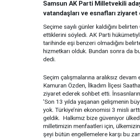
Samsun AK Parti Milletvekili ada
vatandaşları ve esnafları ziyaret e
Seçime sayılı günler kaldığını belir
ettiklerini söyledi. AK Parti hükümet
tarihinde eşi benzeri olmadığını belirt
hizmetkarı olduk. Bundan sonra da b
dedi.
Seçim çalışmalarına aralıksız devam 
Kamuran Özden, İlkadım İlçesi Saath
ziyaret ederek sohbet etti. İnsasnları
’Son 13 yılda yaşanan gelişmenin büy
yok. Türkiye’nin ekonomisi 3 misli art
geldik. Halkımız bize güveniyor ülkede
milletimizin menfaatleri için, ülkemiz
şeyi bütün engellemelere karşı bu z