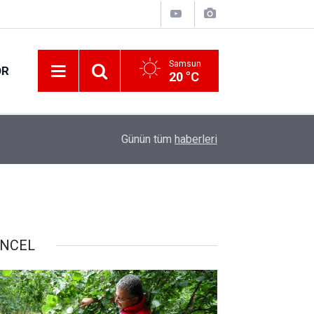
Samsun
OR
20 °C
17:32
Tırdan yola saçılan keresteler ulaşımı aksattı
Günün tüm
haberleri
NCEL