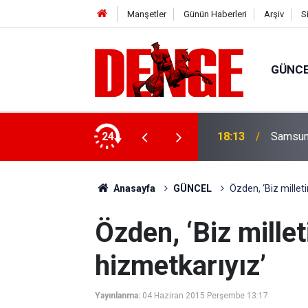
Manşetler
Günün Haberleri
Arşiv
S
GÜNC
anılmaz hale geldi
24
18:13
Samsun'
Anasayfa
GÜNCEL
Özden, ‘Biz milleti
Özden, ‘Biz millet
hizmetkarıyız’
Yayınlanma:
04 Haziran 2015 Perşembe 13:17