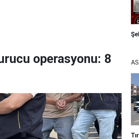
Şe
urucu operasyonu: 8
AS
Tı