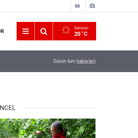
Samsun
OR
20 °C
17:00
Samsun'da fındık hasat ve ihraç tarihleri belirlen
Günün tüm
haberleri
NCEL