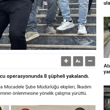
ul
At
ya
u operasyonunda 8 şüpheli yakalandı.
la Mücadele Şube Müdürlüğü ekipleri, İlkadım
nımının önlenmesine yönelik çalışma yürüttü.