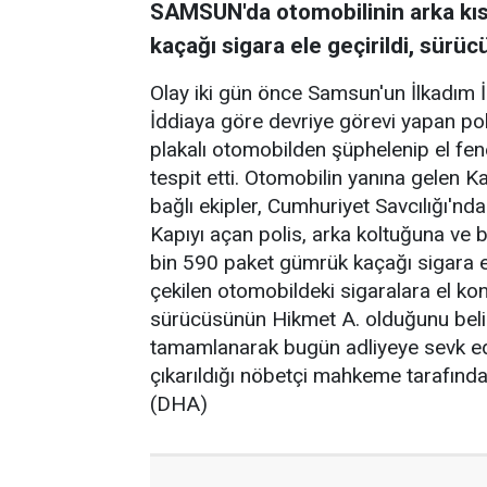
SAMSUN'da otomobilinin arka kı
kaçağı sigara ele geçirildi, sürücü
Olay iki gün önce Samsun'un İlkadım 
İddiaya göre devriye görevi yapan pol
plakalı otomobilden şüphelenip el fen
tespit etti. Otomobilin yanına gelen 
bağlı ekipler, Cumhuriyet Savcılığı'ndan
Kapıyı açan polis, arka koltuğuna ve 
bin 590 paket gümrük kaçağı sigara 
çekilen otomobildeki sigaralara el ko
sürücüsünün Hikmet A. olduğunu belirl
tamamlanarak bugün adliyeye sevk edi
çıkarıldığı nöbetçi mahkeme tarafında
(DHA)