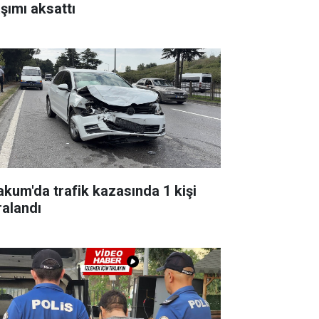
aşımı aksattı
akum'da trafik kazasında 1 kişi
ralandı