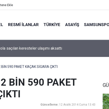
itene Ekle
EL
RESMI İLANLAR
TÜRKİYE
ASAYİŞ
SAMSUNSP
ola saçılan keresteler ulaşımı aksattı
BİN 590 PAKET KAÇAK SİGARA ÇIKTI
2 BİN 590 PAKET
GÜ
IKTI
Güncelleme:
12 Aralık 2014 Cuma 13:43