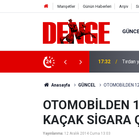
Manşetler
Günün Haberleri
Arşiv
S
GÜNC
u: 8 gözaltı
24
17:32
Tırdan y
Anasayfa
GÜNCEL
OTOMOBİLDEN 12 
OTOMOBİLDEN 1
KAÇAK SİGARA Ç
Yayınlanma:
12 Aralık 2014 Cuma 13:03