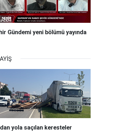
hir Gündemi yeni bölümü yayında
AYİŞ
rdan yola saçılan keresteler