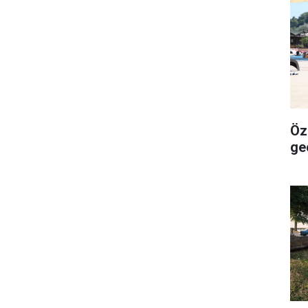
Öze
ge