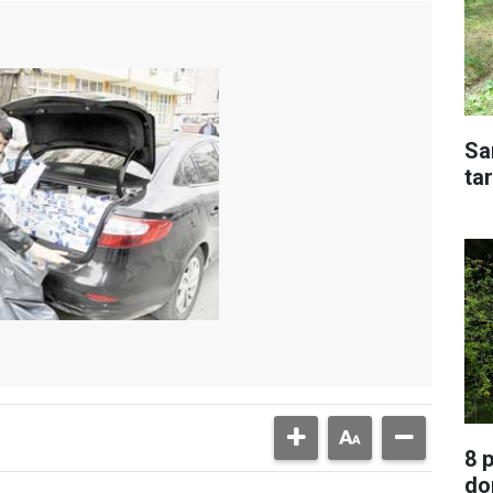
Sa
tar
8 
do