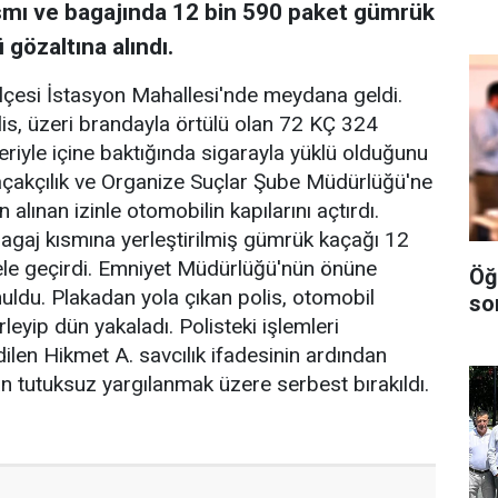
smı ve bagajında 12 bin 590 paket gümrük
 gözaltına alındı.
İlçesi İstasyon Mahallesi'nde meydana geldi.
is, üzeri brandayla örtülü olan 72 KÇ 324
eriyle içine baktığında sigarayla yüklü olduğunu
Kaçakçılık ve Organize Suçlar Şube Müdürlüğü'ne
 alınan izinle otomobilin kapılarını açtırdı.
bagaj kısmına yerleştirilmiş gümrük kaçağı 12
ele geçirdi. Emniyet Müdürlüğü'nün önüne
Öğ
nuldu. Plakadan yola çıkan polis, otomobil
so
eyip dün yakaladı. Polisteki işlemleri
len Hikmet A. savcılık ifadesinin ardından
n tutuksuz yargılanmak üzere serbest bırakıldı.