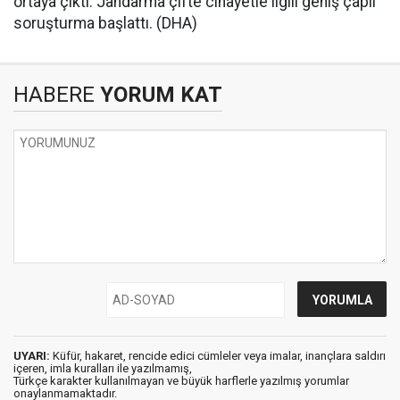
ortaya çıktı. Jandarma çifte cinayetle ilgili geniş çaplı
soruşturma başlattı. (DHA)
HABERE
YORUM KAT
UYARI:
Küfür, hakaret, rencide edici cümleler veya imalar, inançlara saldırı
içeren, imla kuralları ile yazılmamış,
Türkçe karakter kullanılmayan ve büyük harflerle yazılmış yorumlar
onaylanmamaktadır.