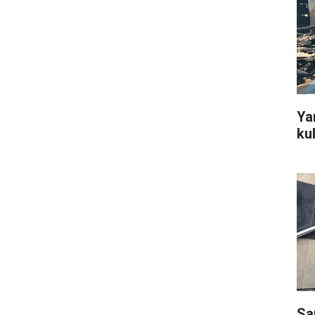
Ya
ku
Sa