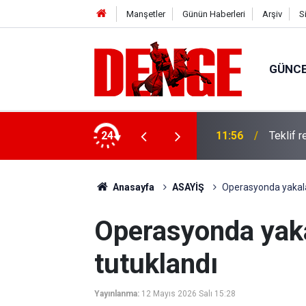
Manşetler
Günün Haberleri
Arşiv
S
GÜNC
12 Acil" mobil uygulamasının kamu spotunu
24
11:56
Teklif r
Anasayfa
ASAYİŞ
Operasyonda yakala
Operasyonda yaka
tutuklandı
Yayınlanma:
12 Mayıs 2026 Salı 15:28