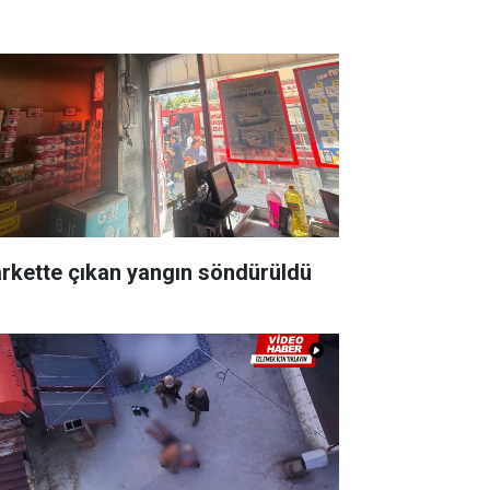
rkette çıkan yangın söndürüldü