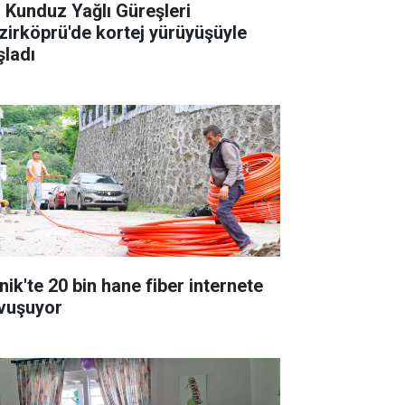
. Kunduz Yağlı Güreşleri
zirköprü'de kortej yürüyüşüyle
şladı
nik'te 20 bin hane fiber internete
vuşuyor