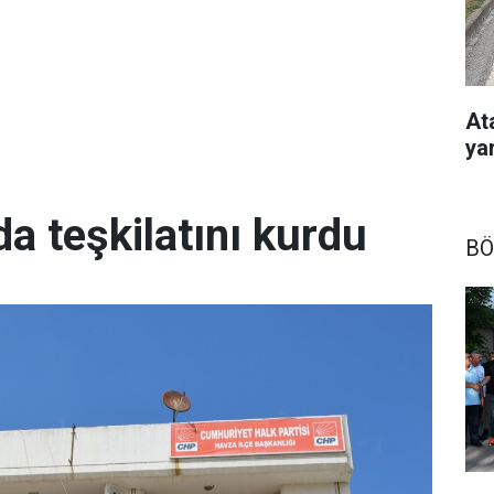
At
ya
da teşkilatını kurdu
BÖ