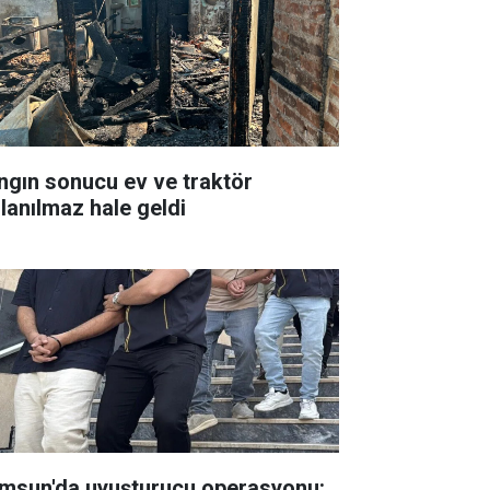
ngın sonucu ev ve traktör
llanılmaz hale geldi
msun'da uyuşturucu operasyonu: