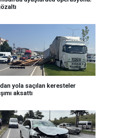
gözaltı
rdan yola saçılan keresteler
aşımı aksattı