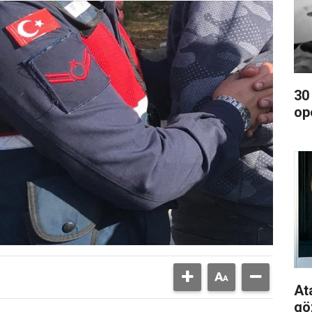
30
op
At
gö