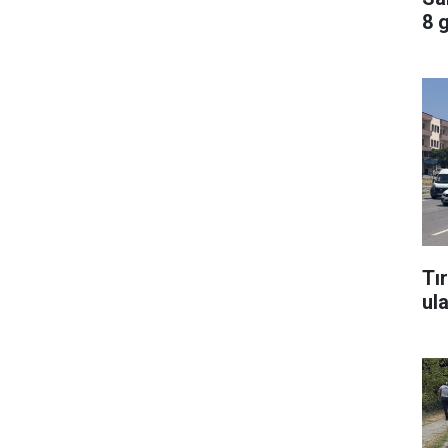
8 
Tı
ul