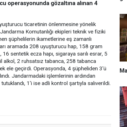
u operasyonunda gözaltına alınan 4
uşturucu ticaretinin önlenmesine yönelik
andarma Komutanlığı ekipleri teknik ve fiziki
nen şüphelilerin ikametlerine eş zamanlı
kları aramada 208 uyuşturucu hap, 158 gram
16 sentetik ecza hapı, sigaraya sarılı esrar, 5
til alkol, 2 ruhsatsız tabanca, 258 tabanca
tüfek ele geçirdi. Operasyonda, 4 şüpheliden 3'ü
Ma
alındı. Jandarmadaki işlemlerinin ardından
tuklandı, 1'i ise adli kontrol şartıyla salıverildi.