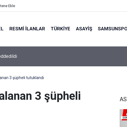
itene Ekle
EL
RESMI İLANLAR
TÜRKİYE
ASAYİŞ
SAMSUNSP
eddedildi
nan 3 şüpheli tutuklandı
lanan 3 şüpheli
AS