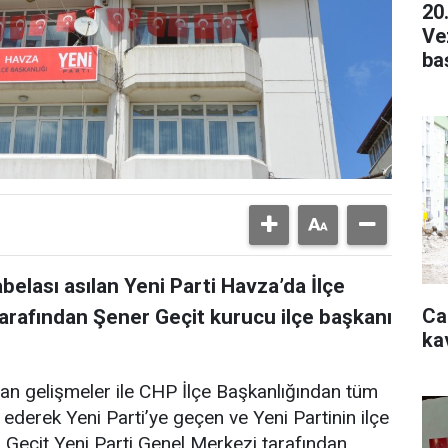
20
Ve
ba
belası asılan Yeni Parti Havza’da İlçe
Ca
tarafından Şener Geçit kurucu ilçe başkanı
ka
nan gelişmeler ile CHP İlçe Başkanlığından tüm
fa ederek Yeni Parti’ye geçen ve Yeni Partinin ilçe
 Geçit Yeni Parti Genel Merkezi tarafından