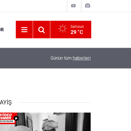
Samsun
OR
29 °C
11:17
Yeni Parti Havza’da teşkilatını kurdu
Günün tüm
haberleri
AYİŞ