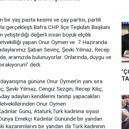
bir yaş pasta kesimi ve çay partisi, partili
kıyla gerçekleşti.Bafra CHP İlçe Teşkilatı Başkanı
etiştirdiği değerli insan büyük elçilik
letvekilliği yapan Onur Öymen ve 7 Haziranda
 adaylarımız Şaban Sevinç, Şevki Yılmaz, Recep
nde, aramızda bulunuyorlar. Onlarında, duygu ve
bırakıyorum" dedi.
"Ç
TA
, dayanışma gününe Onur Öymen'in yanı sıra
ç, Şevki Yılmaz, Cengiz Sezgin, Recep Kılıç,
Aday adayları kendilerini tanıtıp yapacakları
illetvekillerinden Onur Öymen
ınlar Günü, Atatürk,Türk kadınına siyasi
t Dünya Emekçi Kadınlar Gününde bir yandan
i kazanımlarını bir yandan da Türk kadınının