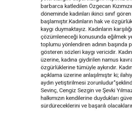
barbarca katledilen Özgecan Kızımızın 
döneminde kadınları ikinci sınıf göre
başlamıştır.Kadınların hak ve özgürlü
kaygı duymaktayız. Kadınların karşılığı 
çözümleneceği konusunda eğilmek yer
toplumu yönlendiren adının başında pr
gösteren sözleri kaygı vericidir. Kadı
üzerine, kadına giydirilen namus kav
özgürlüklerine tümüyle aykırıdır. Kadı
açıklama üzerine anlaşılmıştır ki; il
aydın yetiştirilmesi zorunludur"şekli
Sevinç, Cengiz Sezgin ve Şevki Yılma
halkımızın kendilerine duydukları güve
sürdüreceklerini ve başarılı olacaklarını