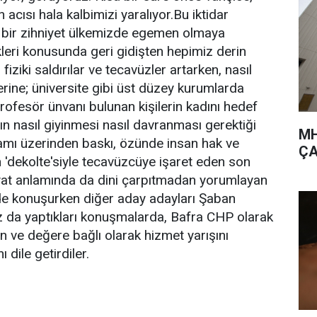
acısı hala kalbimizi yaralıyor.Bu iktidar
n bir zihniyet ülkemizde egemen olmaya
kleri konusunda geri gidişten hepimiz derin
fiziki saldırılar ve tecavüzler artarken, nasıl
ine; üniversite gibi üst düzey kurumlarda
ofesör ünvanı bulunan kişilerin kadını hedef
nın nasıl giyinmesi nasıl davranması gerektiği
MH
ramı üzerinden baskı, özünde insan hak ve
ÇA
n 'dekolte'siyle tecavüzcüye işaret eden son
ahiyat anlamında da dini çarpıtmadan yorumlayan
nde konuşurken diğer aday adayları Şaban
z da yaptıkları konuşmalarda, Bafra CHP olarak
n ve değere bağlı olarak hizmet yarışını
 dile getirdiler.