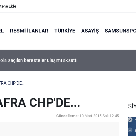
itene Ekle
EL
RESMI İLANLAR
TÜRKİYE
ASAYİŞ
SAMSUNSP
ola saçılan keresteler ulaşımı aksattı
A CHP'DE...
RA CHP'DE...
Sİ
Güncelleme:
10 Mart 2015 Salı 12:45