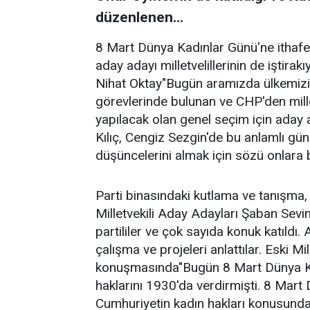
düzenlenen...
8 Mart Dünya Kadınlar Günü'ne ithafen 
aday adayı milletvelillerinin de iştira
Nihat Oktay"Bugün aramızda ülkemizin y
görevlerinde bulunan ve CHP'den mil
yapılacak olan genel seçim için aday
Kılıç, Cengiz Sezgin'de bu anlamlı gü
düşüncelerini almak için sözü onlara 
Parti binasındaki kutlama ve tanışma
Milletvekili Aday Adayları Şaban Sevin
partililer ve çok sayıda konuk katıldı. 
çalışma ve projeleri anlattılar. Eski M
konuşmasında"Bugün 8 Mart Dünya Kad
haklarını 1930'da verdirmişti. 8 Mar
Cumhuriyetin kadın hakları konusundak