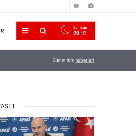
Samsun
OR
20 °C
17:00
Samsun'da fındık hasat ve ihraç tarihleri belirlen
Günün tüm
haberleri
YASET