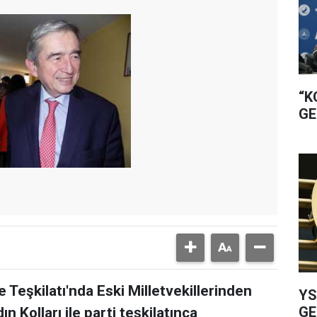
“K
GE
e Teşkilatı'nda Eski Milletvekillerinden
YS
GE
n Kolları ile parti teşkilatınca