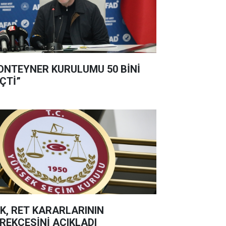
ONTEYNER KURULUMU 50 BİNİ
ÇTİ”
K, RET KARARLARININ
REKÇESİNİ AÇIKLADI