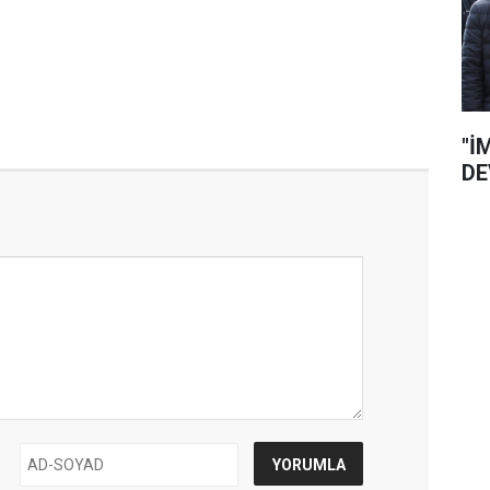
"İ
DE