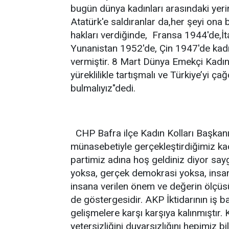
bugün dünya kadınları arasındaki yeri
Atatürk'e saldıranlar da,her şeyi ona 
hakları verdiğinde, Fransa 1944'de,İ
Yunanistan 1952'de, Çin 1947'de kadın
vermiştir. 8 Mart Dünya Emekçi Kadın
yüreklilikle tartışmalı ve Türkiye’yi ç
bulmalıyız"dedi.
CHP Bafra ilçe Kadın Kolları Başkan
münasebetiyle gerçekleştirdiğimiz k
partimiz adına hoş geldiniz diyor sa
yoksa, gerçek demokrasi yoksa, insan 
insana verilen önem ve değerin ölçüs
de göstergesidir. AKP İktidarının iş ba
gelişmelere karşı karşıya kalınmıştır
yetersizliğini duyarsızlığını hepimiz b