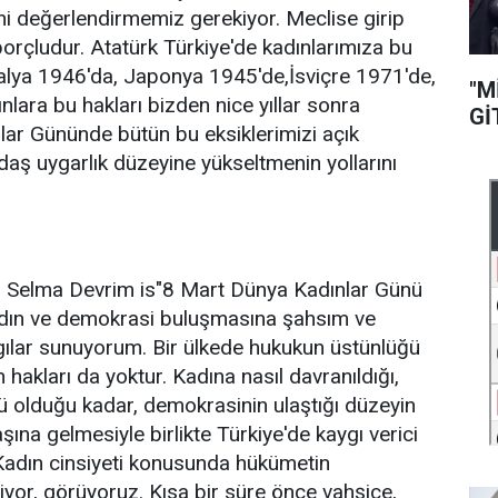
ni değerlendirmemiz gerekiyor. Meclise girip
borçludur. Atatürk Türkiye'de kadınlarımıza bu
talya 1946'da, Japonya 1945'de,İsviçre 1971'de,
"M
lara bu hakları bizden nice yıllar sonra
Gİ
lar Gününde bütün bu eksiklerimizi açık
ağdaş uygarlık düzeyine yükseltmenin yollarını
ı Selma Devrim is"8 Mart Dünya Kadınlar Günü
adın ve demokrasi buluşmasına şahsım ve
ygılar sunuyorum. Bir ülkede hukukun üstünlüğü
hakları da yoktur. Kadına nasıl davranıldığı,
ü olduğu kadar, demokrasinin ulaştığı düzeyin
şına gelmesiyle birlikte Türkiye'de kaygı verici
. Kadın cinsiyeti konusunda hükümetin
iliyor, görüyoruz. Kısa bir süre önce vahşice,