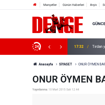
Manşetler
Günün Haberleri
Arşiv
S
GÜNC
u: 8 gözaltı
24
17:32
Tırdan y
Anasayfa
SİYASET
ONUR ÖYMEN BAFR
ONUR ÖYMEN BAF
Yayınlanma:
10 Mart 2015 Salı 12:44