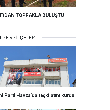
 FİDAN TOPRAKLA BULUŞTU
LGE ve İLÇELER
ni Parti Havza’da teşkilatını kurdu