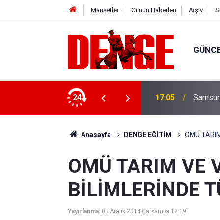
Manşetler
Günün Haberleri
Arşiv
S
GÜNC
retim başladı
24
17:05
Samsuns
Anasayfa
DENGE EĞİTİM
OMÜ TARIM 
OMÜ TARIM VE 
BİLİMLERİNDE TÜ
Yayınlanma:
03 Aralık 2014 Çarşamba 12:19