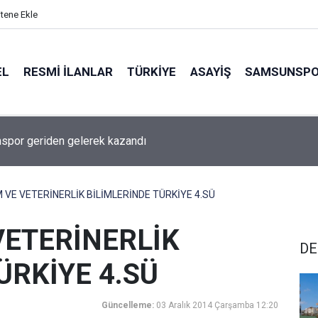
itene Ekle
EL
RESMI İLANLAR
TÜRKİYE
ASAYİŞ
SAMSUNSP
por geriden gelerek kazandı
VE VETERİNERLİK BİLİMLERİNDE TÜRKİYE 4.SÜ
VETERİNERLİK
DE
RKİYE 4.SÜ
Güncelleme:
03 Aralık 2014 Çarşamba 12:20