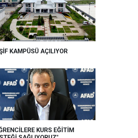
ŞİF KAMPÜSÜ AÇILIYOR
ĞRENCİLERE KURS EĞİTİM
STEĞİ SAĞLIYORUZ"