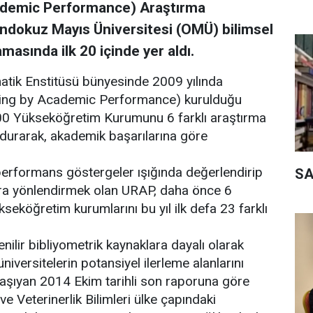
ademic Performance) Araştırma
ndokuz Mayıs Üniversitesi (OMÜ) bilimsel
amasında ilk 20 içinde yer aldı.
atik Enstitüsü bünyesinde 2009 yılında
king by Academic Performance) kurulduğu
00 Yükseköğretim Kurumunu 6 farklı araştırma
ndurarak, akademik başarılarına göre
 performans göstergeler ışığında değerlendirip
SA
lara yönlendirmek olan URAP, daha önce 6
seköğretim kurumlarını bu yıl ilk defa 23 farklı
lir bibliyometrik kaynaklara dayalı olarak
 üniversitelerin potansiyel ilerleme alanlarını
aşıyan 2014 Ekim tarihli son raporuna göre
 Veterinerlik Bilimleri ülke çapındaki