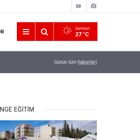
Samsun
OR
27 °C
15:05
Down Judo Milli Takımı dünya şampiyonu oldu
Günün tüm
haberleri
NGE EĞİTİM