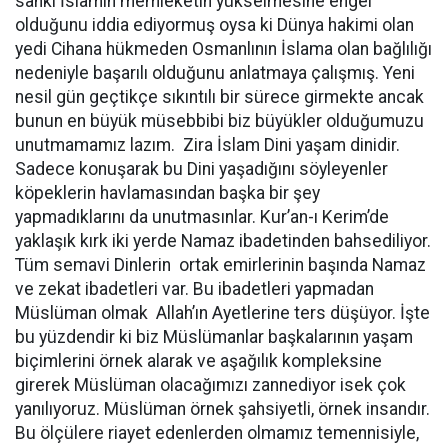
sanki İslamın memleketin yükselmesine engel
olduğunu iddia ediyormuş oysa ki Dünya hakimi olan
yedi Cihana hükmeden Osmanlının İslama olan bağlılığı
nedeniyle başarılı olduğunu anlatmaya çalışmış. Yeni
nesil gün geçtikçe sıkıntılı bir sürece girmekte ancak
bunun en büyük müsebbibi biz büyükler olduğumuzu
unutmamamız lazım. Zira İslam Dini yaşam dinidir.
Sadece konuşarak bu Dini yaşadığını söyleyenler
köpeklerin havlamasından başka bir şey
yapmadıklarını da unutmasınlar. Kur’an-ı Kerim’de
yaklaşık kırk iki yerde Namaz ibadetinden bahsediliyor.
Tüm semavi Dinlerin ortak emirlerinin başında Namaz
ve zekat ibadetleri var. Bu ibadetleri yapmadan
Müslüman olmak Allah’ın Ayetlerine ters düşüyor. İşte
bu yüzdendir ki biz Müslümanlar başkalarının yaşam
biçimlerini örnek alarak ve aşağılık kompleksine
girerek Müslüman olacağımızı zannediyor isek çok
yanılıyoruz. Müslüman örnek şahsiyetli, örnek insandır.
Bu ölçülere riayet edenlerden olmamız temennisiyle,