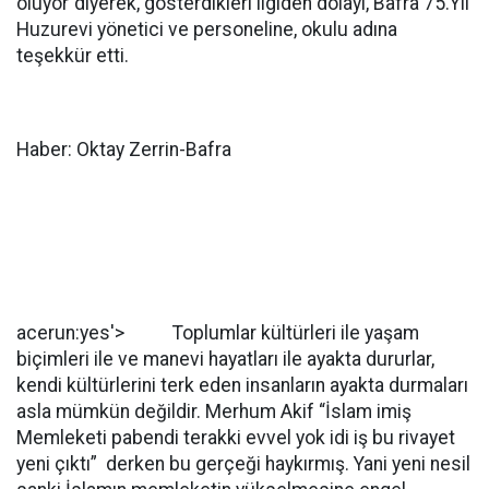
oluyor"diyerek, gösterdikleri ilgiden dolayı, Bafra 75.Yıl
Huzurevi yönetici ve personeline, okulu adına
teşekkür etti.
Haber: Oktay Zerrin-Bafra
acerun:yes'> Toplumlar kültürleri ile yaşam
biçimleri ile ve manevi hayatları ile ayakta dururlar,
kendi kültürlerini terk eden insanların ayakta durmaları
asla mümkün değildir. Merhum Akif “İslam imiş
Memleketi pabendi terakki evvel yok idi iş bu rivayet
yeni çıktı” derken bu gerçeği haykırmış. Yani yeni nesil