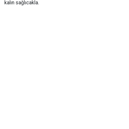
kalın sağlıcak
la.