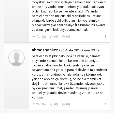
topyekün saldırıyorlar.Sayın osman genç.Sapkanını
önüne koy vicdan muhasebesi yaparak hasköyün
ordan kaç fabrika yeri ve siteler aldın.Yalandan
paralel deyipde milletin aklını çelipde su üstüne
çıkma.Ha birde sehirçilik planın içinde istimlak
olacak yurttaşlar seni bekliyo.İlla burdan bir avanta
ve çıkar içinmi bekletiyosunuz istimlakı.
Yanıtla
(0)
(0)
ahmet şanlıer
/ 26 Aralık 2014 Cuma 23:49
paralel devlet pkk hakkında ne yazık kı, cemaat
aleyhinde konuşanlar bir kelime bile edemiyor,
neden acaba, kimden korkuyorlar. yazık şu
beyanatlara bak ya. pkk paralel devletin ta kendisini
kurdu, ama hükümet yanlılarından bir kelime yok,
yakında apo da çıkıyormuş, oh ne ala memleket
değil mi, bir zamanlar pkk üzerinden siyaset yapıp
oy devşiren hükümet, şimde tutturmuş paralel
paralel, ya paralel devlet kurulmuş zaten, biraz onu
konuşun.
Yanıtla
(0)
(0)