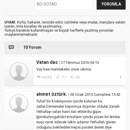
UYARI:
Küfür, hakaret, rencide edici cümleler veya imalar, inançlara saldırı
içeren, imla kuralları ile yazılmamış,
Türkçe karakter kullanılmayan ve büyük harflerle yazılmış yorumlar
onaylanmamaktadır.
10 Yorum
Vatan das
/ 27 Temmuz 2016 04:13
Vay bee memleketin civisi cikmis.
Yanıtla
(1)
(0)
ahmet öztürk.
/ 03 Ocak 2015 Cumartesi 15:42
Tuhaf bir koalisyonun içinde bulunan bu
zatlar.Dersenaler kapınınça düşman oldular.Zavallı
fethullayı vatan haini ilan ettiler.Bu ğüpe
ğündüztezgahdır.Hırsızların içinde yüzen bir iktidar
suçu isnst edecek tekm adamın fethullah güven
olduğunu belirlediler.Hepsi paralel devlet diye