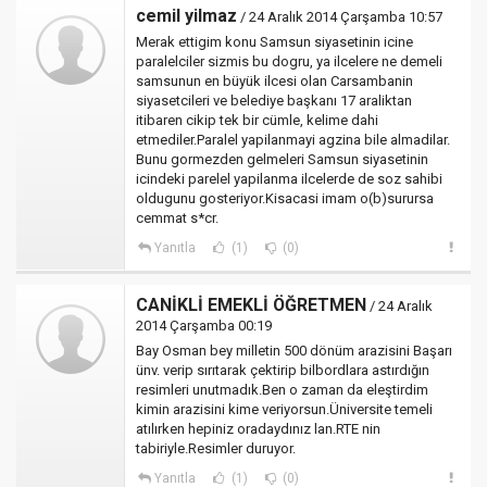
cemil yilmaz
/ 24 Aralık 2014 Çarşamba 10:57
Merak ettigim konu Samsun siyasetinin icine
paralelciler sizmis bu dogru, ya ilcelere ne demeli
samsunun en büyük ilcesi olan Carsambanin
siyasetcileri ve belediye başkanı 17 araliktan
itibaren cikip tek bir cümle, kelime dahi
etmediler.Paralel yapilanmayi agzina bile almadilar.
Bunu gormezden gelmeleri Samsun siyasetinin
icindeki parelel yapilanma ilcelerde de soz sahibi
oldugunu gosteriyor.Kisacasi imam o(b)surursa
cemmat s*cr.
Yanıtla
(1)
(0)
CANİKLİ EMEKLİ ÖĞRETMEN
/ 24 Aralık
2014 Çarşamba 00:19
Bay Osman bey milletin 500 dönüm arazisini Başarı
ünv. verip sırıtarak çektirip bilbordlara astırdığın
resimleri unutmadık.Ben o zaman da eleştirdim
kimin arazisini kime veriyorsun.Üniversite temeli
atılırken hepiniz oradaydınız lan.RTE nin
tabiriyle.Resimler duruyor.
Yanıtla
(1)
(0)